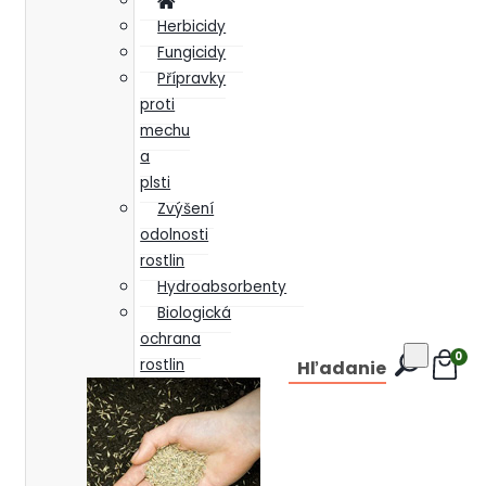
Herbicidy
Fungicidy
Přípravky
proti
mechu
a
plsti
Zvýšení
odolnosti
rostlin
Hydroabsorbenty
Biologická
ochrana
0
rostlin
Hľadanie