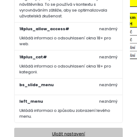
návštěvníka. To se používá v kontextu s
vyrovnáváním zátěže, aby se optimalizovala
uživatelská zkušenost.
18plus_allow_access#
neznámý
Ukládá informaci o odsouhlasení okna 18+ pro
web.
18plus_cat#
neznámý
Ukládá informaci o odsouhlasení okna 18+ pro
kategorii.
*Hradí se cesta k Vám a zpět na naši firmu.
bs_slide_menu
neznámý
left_menu
neznámý
Pokládka travního koberce
Ukládá informaci o způsobu zobrazení levého
menu.
Příprava půdy:
Uložit nastavení