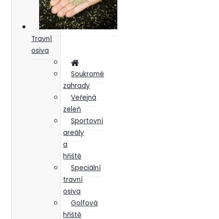
Travní
osiva
Soukromé
zahrady
Veřejná
zeleň
Sportovní
areály
a
hřiště
Speciální
travní
osiva
Golfová
hřiště