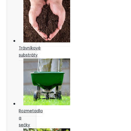
Trávníkové
substráty
Rozmetadla
a
sečky