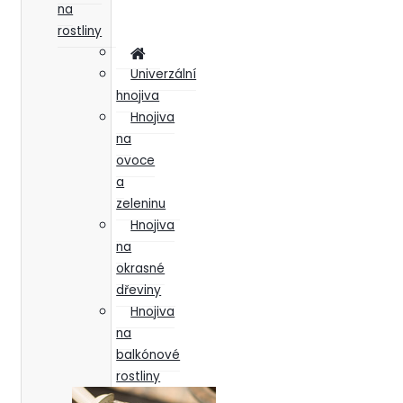
na
rostliny
Univerzální
hnojiva
Hnojiva
na
ovoce
a
zeleninu
Hnojiva
na
okrasné
dřeviny
Hnojiva
na
balkónové
rostliny