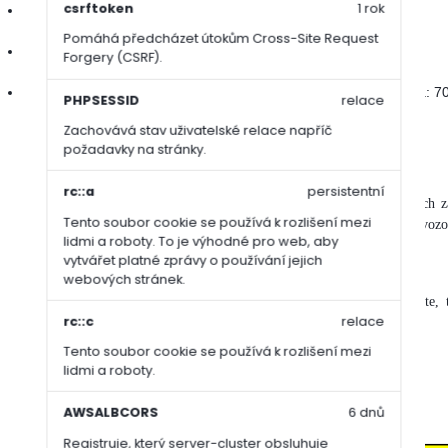
csrftoken
1 rok
Lipnice luční / Poa pratensis: 20 %
Pomáhá předcházet útokům Cross-Site Request
Jílek vytrvalý / Lolium perenne: 10 %
Forgery (CSRF).
Kostřava červená krátce výběžkatá / Festuca rubra trichophylla: 7
PHPSESSID
relace
Zachovává stav uživatelské relace napříč
požadavky na stránky.
Upozornění:
rc::a
persistentní
Aby se k vám koberce dostaly v té nejlepší kvalitě, nedošlo k jejich
Tento soubor cookie se používá k rozlišení mezi
přepravní službou
. Je tedy možný jejich osobní odběr u nás na provoz
lidmi a roboty. To je výhodné pro web, aby
Nebo Vám je můžeme dovézt naší vlastní dopravou.
vytvářet platné zprávy o používání jejich
webových stránek.
Cena koberců je závislá na objednaném množtví. Čím více objednáte, 
rc::c
relace
koberců je možná
pouze platba předem
.
Tento soubor cookie se používá k rozlišení mezi
lidmi a roboty.
V případě dotazů nás neváhejte kontaktovat.
AWSALBCORS
6 dnů
Registruje, který server-cluster obsluhuje