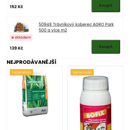
152 Kč
50948
Trávníkový koberec AGRO Park
500 a více m2
skladem
139 Kč
NEJPRODÁVANĚJŠÍ
top produkt
top produkt