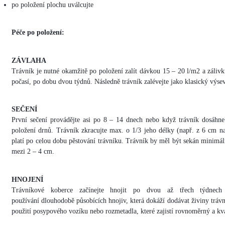
po položení plochu uválcujte
Péče po položení:
ZÁVLAHA
Trávník je nutné okamžitě po položení zalít dávkou 15 – 20 l/m2 a záliv
počasí, po dobu dvou týdnů. Následně trávník zalévejte jako klasický výsev
SEČENÍ
První sečení provádějte asi po 8 – 14 dnech nebo když trávník dosáh
položení drnů. Trávník zkracujte max. o 1/3 jeho délky (např. z 6 cm na
platí po celou dobu pěstování trávníku. Trávník by měl být sekán minimá
mezi 2 – 4 cm.
HNOJENÍ
Trávníkové koberce začínejte hnojit po dvou až třech týdnech
používání dlouhodobě působících hnojiv, která dokáží dodávat živiny tráv
použití posypového vozíku nebo rozmetadla, které zajistí rovnoměrný a kva