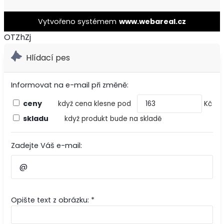
Vytvořeno systémem
www.webareal.cz
OTZhZj
Hlídací pes
Informovat na e-mail při změně:
ceny
když cena klesne pod
Kč
skladu
když produkt bude na skladě
Zadejte Váš e-mail:
Opište text z obrázku: *