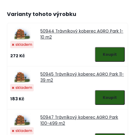
Varianty tohoto výrobku
50944
Trávníkový koberec AGRO Park 1-
10 m2
skladem
272 Kč
50945
Trávníkový koberec AGRO Park 11-
39 m2
skladem
183 Kč
50947
Trávníkový koberec AGRO Park
100-499 m2
skladem