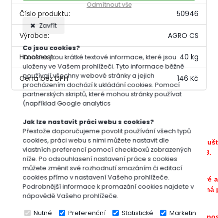
Odmítnout vše
Číslo produktu:
50946
Zavřít
Výrobce:
AGRO CS
Co jsou cookies?
Hmotnost:
40 kg
Cookies jsou krátké textové informace, které jsou
uloženy ve Vašem prohlížeči. Tyto informace běžně
používají všechny webové stránky a jejich
146 Kč
procházením dochází k ukládání cookies. Pomocí
partnerských skriptů, které mohou stránky používat
(například Google analytics
Kompletní specifikace
Jak lze nastavit práci webu s cookies?
Přestože doporučujeme povolit používání všech typů
cookies, práci webu s nimi můžete nastavit dle
Sezóna travních koberců je již tady a objednávky jsou spuš
vlastních preferencí pomocí checkboxů zobrazených
dodávky, které budou expedovány z naší pobočky dne 13.8
.
níže. Po odsouhlasení nastavení práce s cookies
můžete změnit své rozhodnutí smazáním či editací
cookies přímo v nastavení Vašeho prohlížeče.
Travní koberce pro Vás zajišťujeme vždy maximálně čerstvé a
Podrobnější informace k promazání cookies najdete v
k tomu, že se jedná o zboží podléhající rychlé zkáze, je nutná
nápovědě Vašeho prohlížeče.
Nutné
Preferenční
Statistické
Marketingové
Dostupnost se může lišit v závislosti na aktuálních povětrn