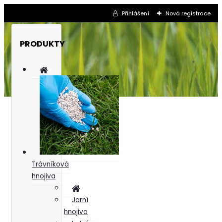
Přihlášení
Nová registrace
PRODUKTY
Trávníková
hnojiva
Jarní
hnojiva