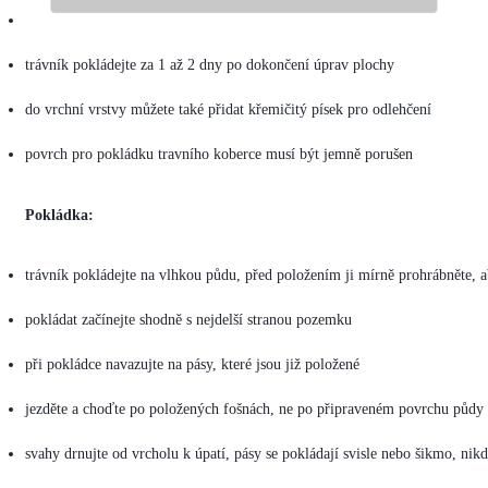
pozemek připravíte stejně jako pro výsev trávníku
trávník pokládejte za 1 až 2 dny po dokončení úprav plochy
do vrchní vrstvy můžete také přidat křemičitý písek pro odlehčení
povrch pro pokládku travního koberce musí být jemně porušen
Pokládka:
trávník pokládejte na vlhkou půdu, před položením ji mírně prohrábněte, a
pokládat začínejte shodně s nejdelší stranou pozemku
při pokládce navazujte na pásy, které jsou již položené
jezděte a choďte po položených fošnách, ne po připraveném povrchu půdy
svahy drnujte od vrcholu k úpatí, pásy se pokládají svisle nebo šikmo, nik