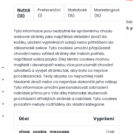
kontaktovat.
Nutné
Preferenční
Statistické
Marketingové
Ne
(13)
(1)
(15)
(15)
(7
Trávníkový koberec Park
je ideální způsob, jakým docílit rychle a dok
pro rychlé ozelenění
rodinné zahrady, parku nebo jiných veřejných p
Tyto informace jsou nezbytné ke správnému chodu
republice a proto skvěle reagují na místní klima i suché podmínky
.
webové stránky jako například vkládání zboží do
košíku, uložení vyplněných údajů nebo přihlášení do
zákaznické sekce.
Tyto cookies umožní přizpůsobit
Výhody travního koberce:
chování nebo vzhled stránky dle Vašich potřeb,
například volba jazyka.
Díky těmto cookies mohou
majitelé i developeři webu více porozumět chování
schopný plné zátěže během 2 – 3 týdnů
uživatelů a vyvijet stránku tak, aby byla co nejvíce
prozákaznická. Tedy abyste co nejrychleji našli
jistější (sucho, záplavy, povětrnostní podmínky)
hledané zboží nebo co nejsnáze dokončili jeho nákup.
Tyto informace umožní personalizovat zobrazení
bez chorob, dvouděložných plevelů a mechu
nabídek přímo pro Vás díky historické zkušenosti
procházení dřívějších stránek a nabídek.
Tyto cookies
možnost pokládky během celého roku
prozatím nebyly roztříděny do vlastní kategorie.
lepší vzhled – vypěstován odborníky
Účel
Vypršení
show_cookie_message
1 rok
Technická data: