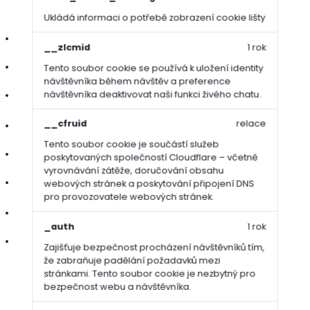
Ukládá informaci o potřebě zobrazení cookie lišty
2
možnost odběru od 1 m
__zlcmid
1 rok
výška trávníku 2,5 - 3 cm
Tento soubor cookie se používá k uložení identity
návštěvníka během návštěv a preference
návštěvníka deaktivovat naši funkci živého chatu.
vegetační vrstva 2 cm
__cfruid
relace
2
rozměr role 53 x 189 x 2,5 cm (1 m
)
Tento soubor cookie je součástí služeb
váha role 20 – 25 kg (v závislosti na vlhkosti)
poskytovaných společností Cloudflare – včetně
vyrovnávání zátěže, doručování obsahu
váha palety cca 1 000 kg
webových stránek a poskytování připojení DNS
pro provozovatele webových stránek.
2
množství na paletě 40 m
_auth
1 rok
je možné objednat libovolné množství
Zajišťuje bezpečnost procházení návštěvníků tím,
že zabraňuje padělání požadavků mezi
stránkami. Tento soubor cookie je nezbytný pro
Složení travní směsi:
bezpečnost webu a návštěvníka.