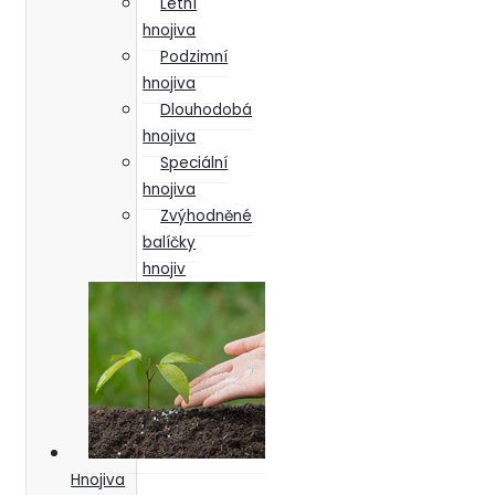
Letní
hnojiva
Podzimní
hnojiva
Dlouhodobá
hnojiva
Speciální
hnojiva
Zvýhodněné
balíčky
hnojiv
Hnojiva