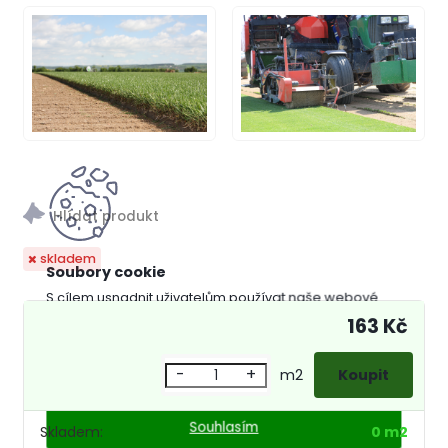
skladem
S cílem usnadnit uživatelům používat naše webové
stránky využíváme cookies. Používáním našich stránek
163 Kč
souhlasíte s ukládáním souborů cookie na vašem
zařízení. Nastavení cookies můžete změnit v nastavení
-
+
vašeho prohlížeče.
m2
Souhlasím
Skladem:
0 m2