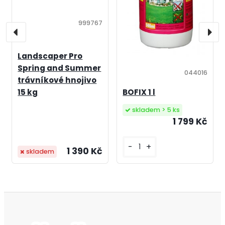
999767
Landscaper Pro
Spring and Summer
044016
trávníkové hnojivo
15 kg
BOFIX 1 l
skladem > 5 ks
1 799 Kč
-
+
1 390 Kč
skladem