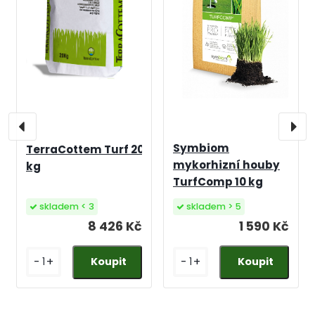
Symbiom
TerraCottem Turf 20
mykorhizní houby
kg
TurfComp 10 kg
skladem < 3
skladem > 5
8 426 Kč
1 590 Kč
-
+
-
+