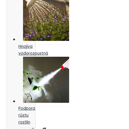
Hnojiva
vodorozpustná
Podpora
růstu
rostlin