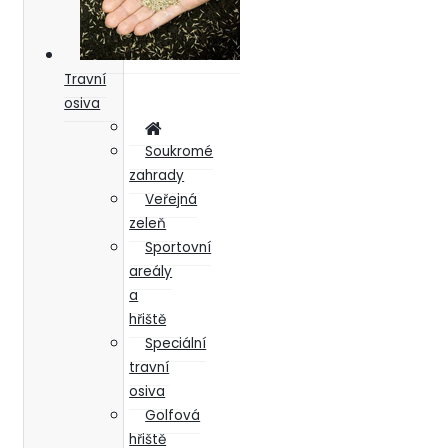
Travní
osiva
Soukromé
zahrady
Veřejná
zeleň
Sportovní
areály
a
hřiště
Speciální
travní
osiva
Golfová
hřiště