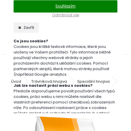
Bofix
Souhlasím
Cererit
Odmítnout vše
Dicotex
Garlon
Zavřít
Roundup
(Randap)
Co jsou cookies?
Travin
Cookies jsou krátké textové informace, které jsou
uloženy ve Vašem prohlížeči. Tyto informace běžně
používají všechny webové stránky a jejich
procházením dochází k ukládání cookies. Pomocí
partnerských skriptů, které mohou stránky používat
(například Google analytics
Úvod
Trávníková hnojiva
Speciální hnojiva
Sport
Jak lze nastavit práci webu s cookies?
Přestože doporučujeme povolit používání všech typů
cookies, práci webu s nimi můžete nastavit dle
Sportsmaster CRF Mini Start trávníkové
vlastních preferencí pomocí checkboxů zobrazených
hnojivo 25 kg
níže. Po odsouhlasení nastavení práce s cookies
můžete změnit své rozhodnutí smazáním či editací
cookies přímo v nastavení Vašeho prohlížeče.
Podrobnější informace k promazání cookies najdete v
nápovědě Vašeho prohlížeče.