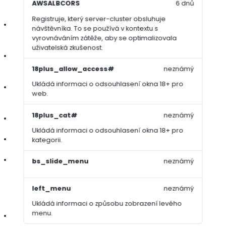
AWSALBCORS
6 dnů
trávníku
Registruje, který server-cluster obsluhuje
řízené uvolňování živin minimalizuje riziko popálení a
návštěvníka. To se používá v kontextu s
podporuje stabilní růst
vyrovnáváním zátěže, aby se optimalizovala
uživatelská zkušenost.
vysoký obsah fosforu posiluje kořenový systém a podporuje
rychlé zakořenění
18plus_allow_access#
neznámý
Ukládá informaci o odsouhlasení okna 18+ pro
dusík s postupným uvolňováním podporuje tvorbu hustého a
web.
zdravého porostu
18plus_cat#
neznámý
stopové prvky zlepšují celkové zdraví a vitalitu trávníku
Ukládá informaci o odsouhlasení okna 18+ pro
viditelné výsledky již za 1–3 dny
kategorii.
minigranule – rovnoměrné pokrytí a efektivní využití živin
bs_slide_menu
neznámý
Specifikace:
left_menu
neznámý
Ukládá informaci o způsobu zobrazení levého
menu.
doba působení: 2–3 měsíce