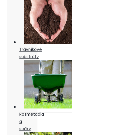
Trávníkové
substráty
Rozmetadla
a
sečky