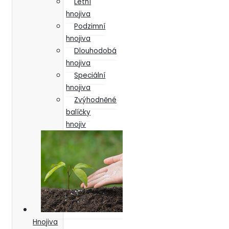
Letní
hnojiva
Podzimní
hnojiva
Dlouhodobá
hnojiva
Speciální
hnojiva
Zvýhodněné
balíčky
hnojiv
Hnojiva