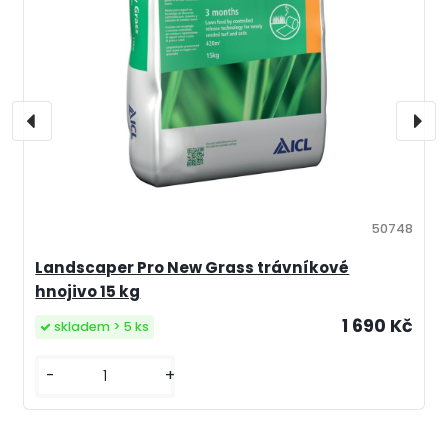
50748
Landscaper Pro New Grass trávníkové
hnojivo 15 kg
1 690 Kč
skladem > 5 ks
-
+