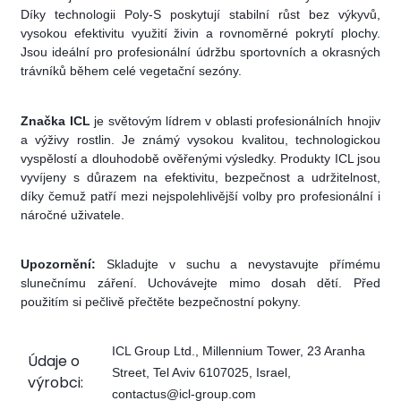
Díky technologii Poly-S poskytují stabilní růst bez výkyvů,
vysokou efektivitu využití živin a rovnoměrné pokrytí plochy.
Jsou ideální pro profesionální údržbu sportovních a okrasných
trávníků během celé vegetační sezóny.
Značka ICL
je světovým lídrem v oblasti profesionálních hnojiv
a výživy rostlin. Je známý vysokou kvalitou, technologickou
vyspělostí a dlouhodobě ověřenými výsledky. Produkty ICL jsou
vyvíjeny s důrazem na efektivitu, bezpečnost a udržitelnost,
díky čemuž patří mezi nejspolehlivější volby pro profesionální i
náročné uživatele.
Upozornění:
Skladujte v suchu a nevystavujte přímému
slunečnímu záření. Uchovávejte mimo dosah dětí. Před
použitím si pečlivě přečtěte bezpečnostní pokyny.
ICL Group Ltd., Millennium Tower, 23 Aranha
Údaje o
Street, Tel Aviv 6107025, Israel,
výrobci:
contactus@icl-group.com