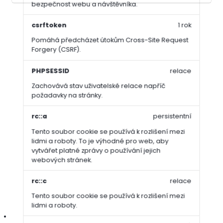
bezpečnost webu a návštěvníka.
csrftoken
1 rok
Kompletní specifikace
Pomáhá předcházet útokům Cross-Site Request
Forgery (CSRF).
Trávníkové hnojivo
Sportsmaster CRF Mini Start 19-19-
5+2MgO
je navrženo speciálně pro
nové trávníky
a přesevy,
PHPSESSID
relace
kde je klíčová bezpečnost,
stabilní růst
a
rychlé zakořenění
.
Zachovává stav uživatelské relace napříč
Díky patentované technologii řízeného uvolňování živin Poly-S
požadavky na stránky.
poskytuje mladému trávníku přesně takové množství živin,
které dokáže efektivně využít, aniž by hrozilo popálení jemných
rc::a
persistentní
rostlin. Vysoký obsah fosforu podporuje tvorbu silného
kořenového systému a minigranule zajišťují rovnoměrné
Tento soubor cookie se používá k rozlišení mezi
pokrytí i rychlou vizuální reakci trávníku.
Vyvážený poměr živin
lidmi a roboty. To je výhodné pro web, aby
vytvářet platné zprávy o používání jejich
podporuje růst, hustotu a
vitalitu trávníku
, zatímco
webových stránek.
hořčík
zlepšuje barvu
a fotosyntetickou aktivitu.
rc::c
relace
Vlastnosti / výhody:
Tento soubor cookie se používá k rozlišení mezi
lidmi a roboty.
ideální při přesevech – bezpečné a účinné hnojení mladého