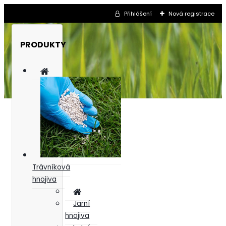
Přihlášení
Nová registrace
PRODUKTY
Trávníková
hnojiva
Jarní
hnojiva