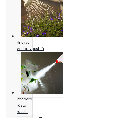
Hnojiva
vodorozpustná
Podpora
růstu
rostlin