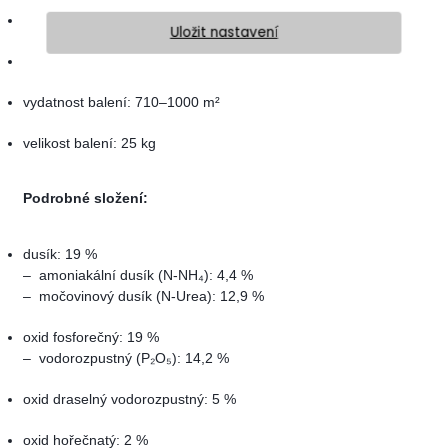
granulace: 1,0–2,5 mm
Uložit nastavení
reakce trávníku:
1–3 dny
vydatnost balení: 710–1000 m²
velikost balení: 25 kg
Podrobné složení:
dusík: 19 %
– amoniakální dusík
(N-NH₄)
: 4,4 %
– močovinový dusík
(N-Urea)
: 12,9 %
oxid fosforečný:
19 %
– vodorozpustný (P₂O₅): 14,2 %
oxid draselný vodorozpustný: 5 %
oxid hořečnatý
: 2 %