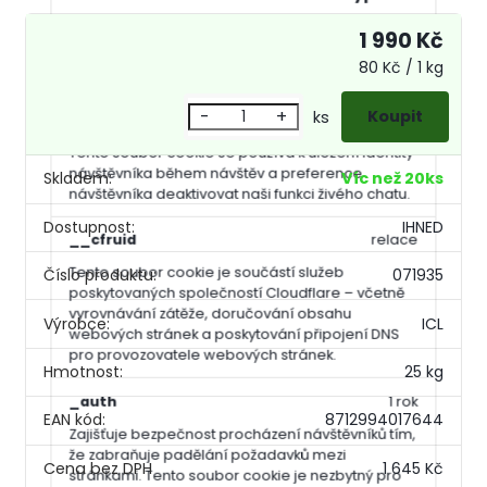
1 990 Kč
show_cookie_message
1 rok
80 Kč / 1 kg
Ukládá informaci o potřebě zobrazení cookie lišty
-
+
ks
__zlcmid
1 rok
Tento soubor cookie se používá k uložení identity
návštěvníka během návštěv a preference
Skladem:
Víc než 20ks
návštěvníka deaktivovat naši funkci živého chatu.
Dostupnost:
IHNED
__cfruid
relace
Tento soubor cookie je součástí služeb
Číslo produktu:
071935
poskytovaných společností Cloudflare – včetně
vyrovnávání zátěže, doručování obsahu
Výrobce:
ICL
webových stránek a poskytování připojení DNS
pro provozovatele webových stránek.
Hmotnost:
25 kg
_auth
1 rok
EAN kód:
8712994017644
Zajišťuje bezpečnost procházení návštěvníků tím,
že zabraňuje padělání požadavků mezi
1 645 Kč
stránkami. Tento soubor cookie je nezbytný pro