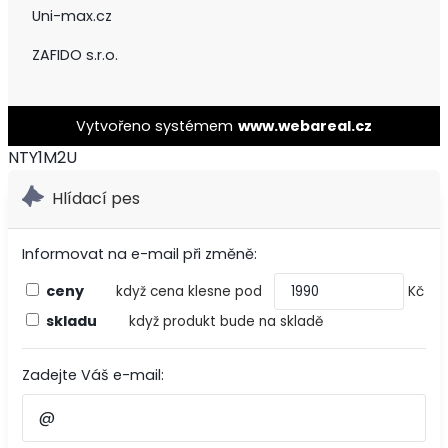
Uni-max.cz
ZAFIDO s.r.o.
Vytvořeno systémem
www.webareal.cz
NTY1M2U
Hlídací pes
Informovat na e-mail při změně:
ceny
když cena klesne pod
Kč
skladu
když produkt bude na skladě
Zadejte Váš e-mail: