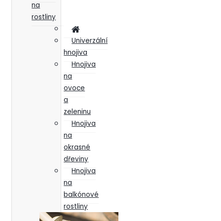
na
rostliny
Univerzální
hnojiva
Hnojiva
na
ovoce
a
zeleninu
Hnojiva
na
okrasné
dřeviny
Hnojiva
na
balkónové
rostliny