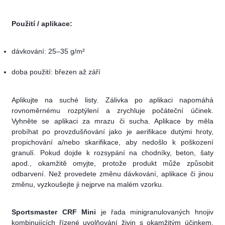
Použití / aplikace:
dávkování:
25–35 g/m²
doba použití: březen až září
Aplikujte na suché listy. Zálivka po aplikaci napomáhá
rovnoměrnému rozptýlení a zrychluje počáteční účinek.
Vyhněte se aplikaci za mrazu či sucha. Aplikace by měla
probíhat po provzdušňování jako je aerifikace dutými hroty,
propichování a/nebo skarifikace, aby nedošlo k poškození
granulí. Pokud dojde k rozsypání na chodníky, beton, šaty
apod., okamžitě omyjte, protože produkt může způsobit
odbarvení. Než provedete změnu dávkování, aplikace či jinou
změnu, vyzkoušejte ji nejprve na malém vzorku.
Sportsmaster CRF Mini
je řada minigranulovaných hnojiv
kombinujících řízené uvolňování živin s okamžitým účinkem.