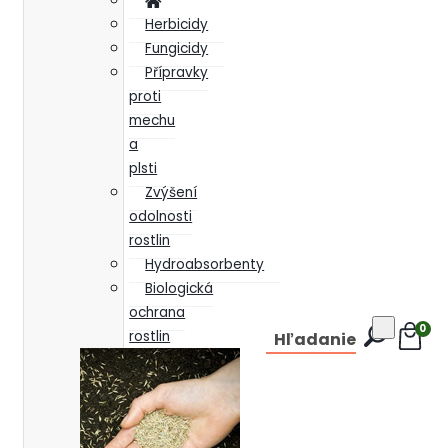
Herbicidy
Fungicidy
Přípravky
proti
mechu
a
plsti
Zvýšení
odolnosti
rostlin
Hydroabsorbenty
Biologická
ochrana
0
rostlin
Hľadanie