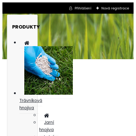
Přihlášení
Nová registrace
PRODUKTY
Trávníková
hnojiva
Jarní
hnojiva