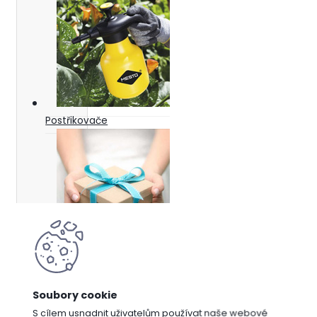
Postřikovače
Dárkové
poukazy
Vyberte
značku
S cílem usnadnit uživatelům používat naše webové