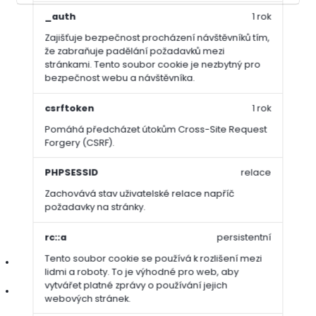
_auth
1 rok
Zajišťuje bezpečnost procházení návštěvníků tím,
Kompletní specifikace
že zabraňuje padělání požadavků mezi
stránkami. Tento soubor cookie je nezbytný pro
bezpečnost webu a návštěvníka.
Trávníkové hnojivo
Sierraform GT All Season 18-6-18+2MgO
je profesionální trávníkové hnojivo určené pro celoroční péči o
csrftoken
1 rok
jemné trávníky, zejména nízko sečené sportovní plochy a
golfové greeny. Díky kombinaci rychle i pomalu uvolňovaných
Pomáhá předcházet útokům Cross-Site Request
živin zajišťuje
vyrovnaný růst
, podporuje
regeneraci po
Forgery (CSRF).
zátěži
a
zlepšuje celkovou vitalitu
trávníku. Homogenní
mikrogranule s technologií MU2 a SiLK umožňují rovnoměrnou
PHPSESSID
relace
distribuci a dlouhodobé působení i v chladnějším období.
Zachovává stav uživatelské relace napříč
požadavky na stránky.
Vlastnosti / výhody:
rc::a
persistentní
Tento soubor cookie se používá k rozlišení mezi
vyvážené složení NPK pro použití od jara do podzimu
lidmi a roboty. To je výhodné pro web, aby
vytvářet platné zprávy o používání jejich
pomalu uvolňovaný dusík (MU2) pro stabilní a dlouhodobou
webových stránek.
výživu