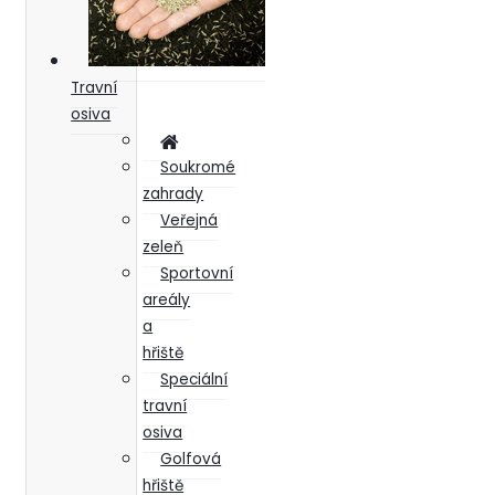
Travní
osiva
Soukromé
zahrady
Veřejná
zeleň
Sportovní
areály
a
hřiště
Speciální
travní
osiva
Golfová
hřiště