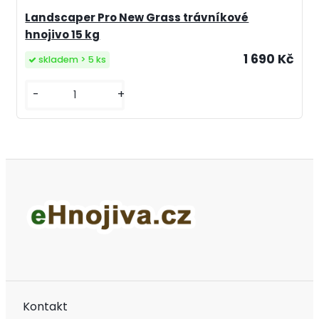
Landscaper Pro New Grass trávníkové
hnojivo 15 kg
1 690 Kč
skladem > 5 ks
-
+
Kontakt