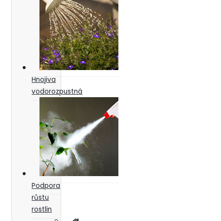
Hnojiva
vodorozpustná
Podpora
růstu
rostlin