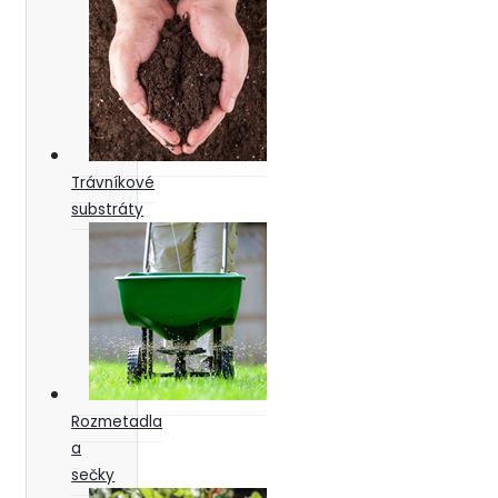
Trávníkové
substráty
Rozmetadla
a
sečky