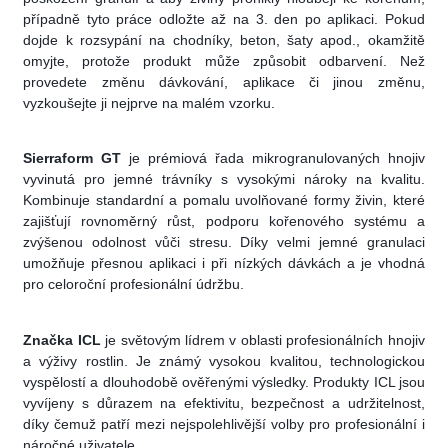
případně tyto práce odložte až na 3. den po aplikaci. Pokud
dojde k rozsypání na chodníky, beton, šaty apod., okamžitě
omyjte, protože produkt může způsobit odbarvení. Než
provedete změnu dávkování, aplikace či jinou změnu,
vyzkoušejte ji nejprve na malém vzorku.
Sierraform GT
je prémiová řada mikrogranulovaných hnojiv
vyvinutá pro jemné trávníky s vysokými nároky na kvalitu.
Kombinuje standardní a pomalu uvolňované formy živin, které
zajišťují rovnoměrný růst, podporu kořenového systému a
zvýšenou odolnost vůči stresu. Díky velmi jemné granulaci
umožňuje přesnou aplikaci i při nízkých dávkách a je vhodná
pro celoroční profesionální údržbu.
Značka ICL
je světovým lídrem v oblasti profesionálních hnojiv
a výživy rostlin. Je známý vysokou kvalitou, technologickou
vyspělostí a dlouhodobě ověřenými výsledky. Produkty ICL jsou
vyvíjeny s důrazem na efektivitu, bezpečnost a udržitelnost,
díky čemuž patří mezi nejspolehlivější volby pro profesionální i
náročné uživatele.