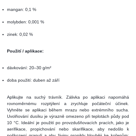
mangan: 0,1 %
molybden: 0,001 %
zinek: 0,02 %
Použití / aplikace:
dávkování: 20–30 g/m²
doba použití: duben až září
Aplikujte na suchý trávník. Zálivka po aplikaci napomáhá
rovnoměrnému rozptýlení a zrychluje počáteční účinek.
Vyhněte se aplikaci během mrazu nebo extrémního sucha.
Uvolňování dusíku je výrazně omezeno při teplotách půdy pod
10 °C. Ideální je použití po provzdušňovacích pracích, jako je
aerifikace, propichování nebo skarifikace, aby nedošlo k
poškození granulí a aby živiny pronikly hlouběji ke kořenům;