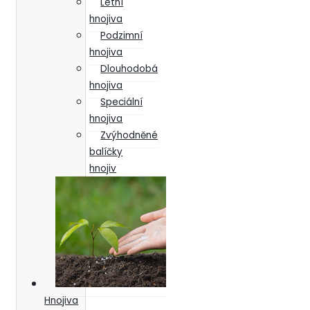
Letní
hnojiva
Podzimní
hnojiva
Dlouhodobá
hnojiva
Speciální
hnojiva
Zvýhodněné
balíčky
hnojiv
Hnojiva