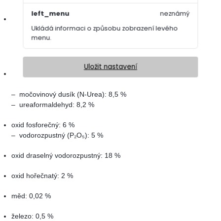
left_menu
neznámý
velikost balení: 20 kg
Ukládá informaci o způsobu zobrazení levého
menu.
Podrobné složení:
Uložit nastavení
dusík: 18 %
– amoniakální dusík
(N-NH₄)
: 1,3 %
– močovinový dusík
(N-Urea)
: 8,5 %
– ureaformaldehyd: 8,2 %
oxid fosforečný:
6 %
– vodorozpustný (P₂O₅): 5 %
oxid draselný vodorozpustný: 18 %
oxid hořečnatý: 2 %
měd: 0,02 %
železo: 0,5 %