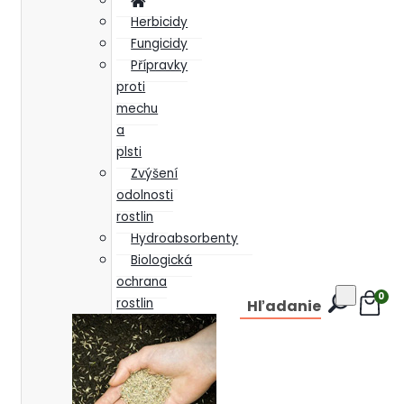
Herbicidy
Fungicidy
Přípravky
proti
mechu
a
plsti
Zvýšení
odolnosti
rostlin
Hydroabsorbenty
Biologická
ochrana
0
rostlin
Hľadanie