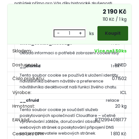
nabídek přímo pro Vás díky historické zkušenosti
procházení dřívějších stránek a nabídek.
Tyto cookies
2 190 Kč
prozatím nebyly roztříděny do vlastní kategorie.
110 Kč / 1 kg
Účel
Vypršení
-
+
ks
show_cookie_message
1 rok
Skladem:
Více než 50ks
Ukládá informaci o potřebě zobrazení cookie lišty
Dostupnost:
IHNED
__zlcmid
1 rok
Tento soubor cookie se používá k uložení identity
Číslo produktu:
071502
návštěvníka během návštěv a preference
návštěvníka deaktivovat naši funkci živého chatu.
Výrobce:
ICL
__cfruid
relace
Hmotnost:
20 kg
Tento soubor cookie je součástí služeb
poskytovaných společností Cloudflare – včetně
EAN kód:
8712994018177
vyrovnávání zátěže, doručování obsahu
webových stránek a poskytování připojení DNS
pro provozovatele webových stránek.
1 810 Kč