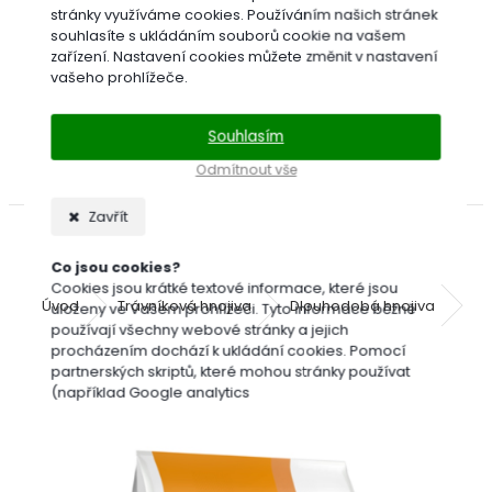
Bofix
stránky využíváme cookies. Používáním našich stránek
souhlasíte s ukládáním souborů cookie na vašem
Cererit
zařízení. Nastavení cookies můžete změnit v nastavení
Dicotex
vašeho prohlížeče.
Garlon
Roundup
Souhlasím
(Randap)
Travin
Odmítnout vše
Zavřít
Co jsou cookies?
Cookies jsou krátké textové informace, které jsou
Úvod
Trávníková hnojiva
Dlouhodobá hnojiva
Si
uloženy ve Vašem prohlížeči. Tyto informace běžně
používají všechny webové stránky a jejich
procházením dochází k ukládání cookies. Pomocí
partnerských skriptů, které mohou stránky používat
Sierraform GT All Season trávníkové
(například Google analytics
hnojivo 20 kg
Jak lze nastavit práci webu s cookies?
Přestože doporučujeme povolit používání všech typů
cookies, práci webu s nimi můžete nastavit dle