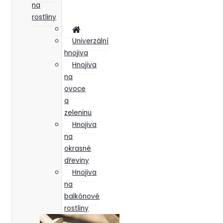
na
rostliny
Univerzální
hnojiva
Hnojiva
na
ovoce
a
zeleninu
Hnojiva
na
okrasné
dřeviny
Hnojiva
na
balkónové
rostliny