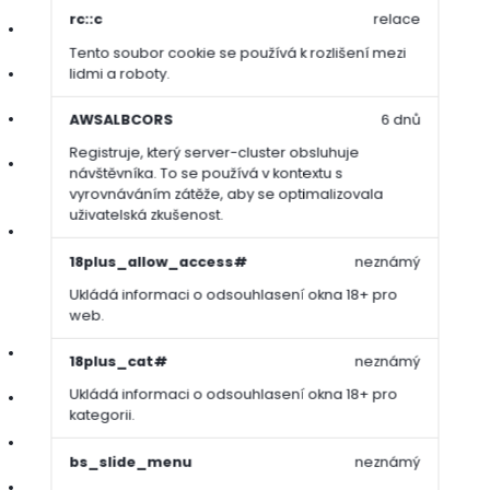
rc::c
relace
vhodné po aerifikaci pro podporu růstu a regenerace
Tento soubor cookie se používá k rozlišení mezi
lidmi a roboty.
pozitivní vliv na zdravotní stav trávníku díky stopovým prvkům
obsah hořčíku pro lepší barvu a omezení projevů stresu
AWSALBCORS
6 dnů
Registruje, který server-cluster obsluhuje
velmi jemná granulace pro rovnoměrné rozptýlení i na nízko
návštěvníka. To se používá v kontextu s
sečených plochách
vyrovnáváním zátěže, aby se optimalizovala
uživatelská zkušenost.
rychlá reakce trávníku do několika dní
18plus_allow_access#
neznámý
Specifikace:
Ukládá informaci o odsouhlasení okna 18+ pro
web.
doba působení: 6–8 týdnů
18plus_cat#
neznámý
Ukládá informaci o odsouhlasení okna 18+ pro
granulace: 0,5–1,4 mm
kategorii.
reakce trávníku: 7 dní
bs_slide_menu
neznámý
vydatnost balení: 667–1000 m²