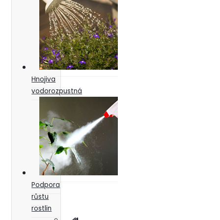
Hnojiva
vodorozpustná
Podpora
růstu
rostlin