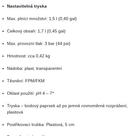
Nastavitelná tryska
Max. plnící množství: 1,5 l (0,40 gal)
Celkový obsah: 1,7 l (0,45 gal)
Max. provozní tlak: 3 bar (44 psi)
Hmotnost: cca 0,42 kg
Nádoba: plast, transparentní
Těsnění: FPM/FKM
Oblast použití: pH 4 – 7*
Tryska – bodový paprsek až po jemné rovnoměrné rozprášení,
plastová
Postřikovací trubka: Plastová, 5 cm