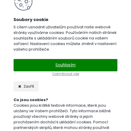
S cílem usnadnit uživatelům používat naše webové
stránky využíváme cookies. Používáním našich stránek
souhlasíte s ukládáním souborů cookie na vašem
zařízení. Nastavení cookies můžete změnit v nastavení
Trávníkové
vašeho prohlížeče.
substráty
Souhlasím
Odmítnout vše
Zavřít
Co jsou cookies?
Cookies jsou krátké textové informace, které jsou
Rozmetadla
uloženy ve Vašem prohlížeči. Tyto informace běžně
používají všechny webové stránky a jejich
a
procházením dochází k ukládání cookies. Pomocí
sečky
partnerských skriptů, které mohou stránky používat