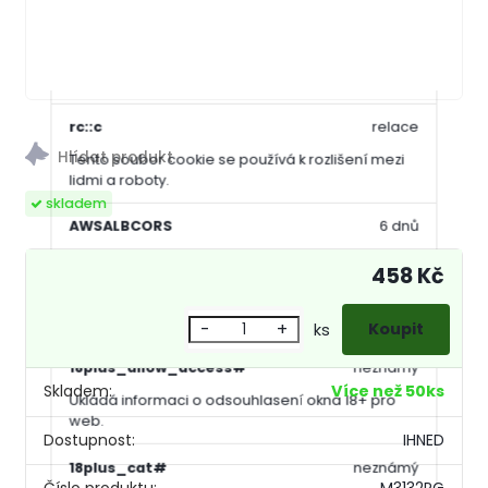
Tento soubor cookie se používá k rozlišení mezi
lidmi a roboty. To je výhodné pro web, aby
vytvářet platné zprávy o používání jejich
webových stránek.
rc::c
relace
Tento soubor cookie se používá k rozlišení mezi
lidmi a roboty.
skladem
AWSALBCORS
6 dnů
Registruje, který server-cluster obsluhuje
458 Kč
návštěvníka. To se používá v kontextu s
vyrovnáváním zátěže, aby se optimalizovala
uživatelská zkušenost.
-
+
ks
18plus_allow_access#
neznámý
Skladem:
Více než 50ks
Ukládá informaci o odsouhlasení okna 18+ pro
web.
Dostupnost:
IHNED
18plus_cat#
neznámý