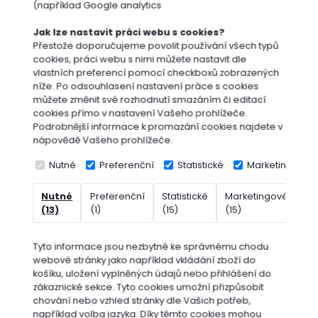
(například Google analytics
Jak lze nastavit práci webu s cookies?
Přestože doporučujeme povolit používání všech typů
cookies, práci webu s nimi můžete nastavit dle
vlastních preferencí pomocí checkboxů zobrazených
níže. Po odsouhlasení nastavení práce s cookies
můžete změnit své rozhodnutí smazáním či editací
cookies přímo v nastavení Vašeho prohlížeče.
Postřikovače
Podrobnější informace k promazání cookies najdete v
nápovědě Vašeho prohlížeče.
Nutné
Preferenční
Statistické
Marketingové
Nutné
Preferenční
Statistické
Marketingové
Ne
(13)
(1)
(15)
(15)
(7
Tyto informace jsou nezbytné ke správnému chodu
Dárkové
webové stránky jako například vkládání zboží do
poukazy
košíku, uložení vyplněných údajů nebo přihlášení do
zákaznické sekce.
Tyto cookies umožní přizpůsobit
Vyberte
chování nebo vzhled stránky dle Vašich potřeb,
značku
například volba jazyka.
Díky těmto cookies mohou