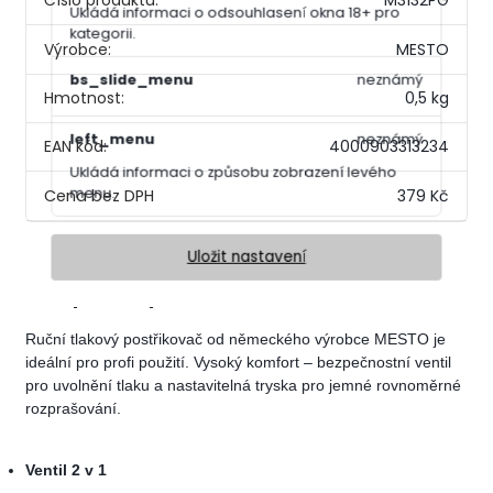
Číslo produktu:
M3132PG
Ukládá informaci o odsouhlasení okna 18+ pro
kategorii.
Výrobce:
MESTO
bs_slide_menu
neznámý
Hmotnost:
0,5 kg
left_menu
neznámý
EAN kód:
4000903313234
Ukládá informaci o způsobu zobrazení levého
menu.
379 Kč
Uložit nastavení
Kompletní specifikace
Ruční tlakový postřikovač od německého výrobce MESTO je
ideální pro profi použití. Vysoký komfort – bezpečnostní ventil
pro uvolnění tlaku a nastavitelná tryska pro jemné rovnoměrné
rozprašování.
Ventil 2 v 1