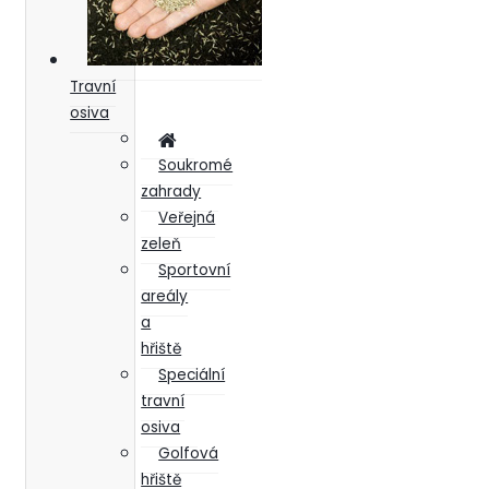
Travní
osiva
Soukromé
zahrady
Veřejná
zeleň
Sportovní
areály
a
hřiště
Speciální
travní
osiva
Golfová
hřiště