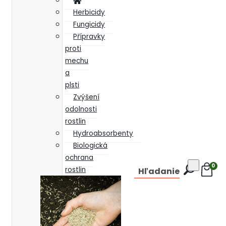
Herbicidy
Fungicidy
Přípravky
proti
mechu
a
plsti
Zvýšení
odolnosti
rostlin
Hydroabsorbenty
Biologická
ochrana
0
rostlin
Hľadanie