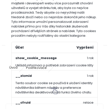
Bofix
majitelé i developeři webu více porozumět chování
uživatelů a vyvijet stránku tak, aby byla co nejvíce
Cererit
prozákaznická. Tedy abyste co nejrychleji našli
Dicotex
hledané zboží nebo co nejsnáze dokončili jeho nákup.
Garlon
Tyto informace umožní personalizovat zobrazení
Roundup
nabídek přímo pro Vás díky historické zkušenosti
procházení dřívějších stránek a nabídek.
Tyto cookies
(Randap)
prozatím nebyly roztříděny do vlastní kategorie.
Travin
Účel
Vypršení
show_cookie_message
1 rok
Ukládá informaci o potřebě zobrazení cookie lišty
Úvod
Postřikovače
Postřikovač MESTO 3132 PG 1,5 l
__zlcmid
1 rok
Postřikovač MESTO 3132 PG 1,5 l
Tento soubor cookie se používá k uložení identity
návštěvníka během návštěv a preference
návštěvníka deaktivovat naši funkci živého chatu.
__cfruid
relace