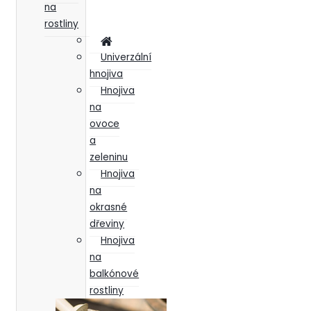
na
rostliny
Univerzální
hnojiva
Hnojiva
na
ovoce
a
zeleninu
Hnojiva
na
okrasné
dřeviny
Hnojiva
na
balkónové
rostliny