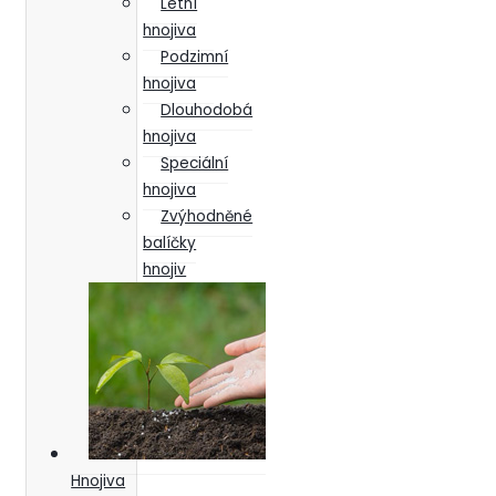
Letní
hnojiva
Podzimní
hnojiva
Dlouhodobá
hnojiva
Speciální
hnojiva
Zvýhodněné
balíčky
hnojiv
Hnojiva