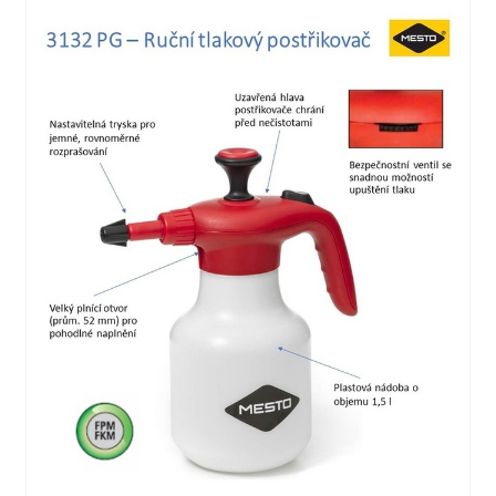
Tento soubor cookie je součástí služeb
poskytovaných společností Cloudflare – včetně
vyrovnávání zátěže, doručování obsahu
webových stránek a poskytování připojení DNS
pro provozovatele webových stránek.
_auth
1 rok
Zajišťuje bezpečnost procházení návštěvníků tím,
že zabraňuje padělání požadavků mezi
stránkami. Tento soubor cookie je nezbytný pro
bezpečnost webu a návštěvníka.
csrftoken
1 rok
Pomáhá předcházet útokům Cross-Site Request
Forgery (CSRF).
PHPSESSID
relace
Zachovává stav uživatelské relace napříč
požadavky na stránky.
rc::a
persistentní