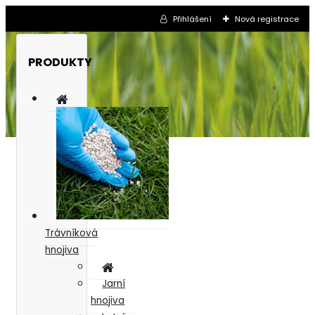
Přihlášení
Nová registrace
PRODUKTY
Trávníková
hnojiva
Jarní
hnojiva