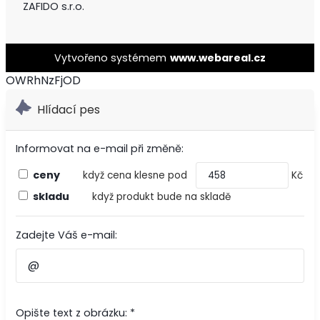
ZAFIDO s.r.o.
Vytvořeno systémem
www.webareal.cz
OWRhNzFjOD
Hlídací pes
Informovat na e-mail při změně:
ceny
když cena klesne pod
Kč
skladu
když produkt bude na skladě
Zadejte Váš e-mail:
Opište text z obrázku: *