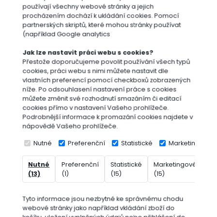
používají všechny webové stránky a jejich
procházením dochází k ukládání cookies. Pomocí
partnerských skriptů, které mohou stránky používat
(například Google analytics
Jak lze nastavit práci webu s cookies?
Přestože doporučujeme povolit používání všech typů
cookies, práci webu s nimi můžete nastavit dle
vlastních preferencí pomocí checkboxů zobrazených
Postřikovače
níže. Po odsouhlasení nastavení práce s cookies
můžete změnit své rozhodnutí smazáním či editací
cookies přímo v nastavení Vašeho prohlížeče.
Podrobnější informace k promazání cookies najdete v
nápovědě Vašeho prohlížeče.
Nutné
Preferenční
Statistické
Marketingové
Nutné
Preferenční
Statistické
Marketingové
Ne
(13)
(1)
(15)
(15)
(7
Dárkové
poukazy
Vyberte
Tyto informace jsou nezbytné ke správnému chodu
webové stránky jako například vkládání zboží do
značku