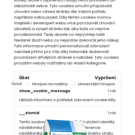
košíku, uložení vyplněných údajů nebo přihlášení do
Bofix
zákaznické sekce.
Tyto cookies umožní přizpůsobit
Cererit
chování nebo vzhled stránky dle Vašich potřeb,
Dicotex
například volba jazyka.
Díky těmto cookies mohou
majitelé i developeři webu více porozumět chování
Garlon
uživatelů a vyvijet stránku tak, aby byla co nejvíce
Roundup
prozákaznická. Tedy abyste co nejrychleji našli
(Randap)
hledané zboží nebo co nejsnáze dokončili jeho nákup.
Tyto informace umožní personalizovat zobrazení
Travin
nabídek přímo pro Vás díky historické zkušenosti
procházení dřívějších stránek a nabídek.
Tyto cookies
prozatím nebyly roztříděny do vlastní kategorie.
Účel
Vypršení
Úvod
Hnojiva na rostliny
Univerzální hnojiva
Osmo
show_cookie_message
1 rok
Ukládá informaci o potřebě zobrazení cookie lišty
Osmocote Pro 8-9M 25kg 18-9-
10+2MgO+TE
__zlcmid
1 rok
Tento soubor cookie se používá k uložení identity
návštěvníka během návštěv a preference
návštěvníka deaktivovat naši funkci živého chatu.