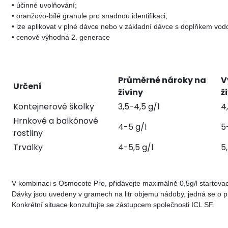
• účinné uvolňování;
• oranžovo-bílé granule pro snadnou identifikaci;
• lze aplikovat v plné dávce nebo v základní dávce s doplňkem vod
• cenově výhodná 2. generace
Průměrné nároky na
V
Určení
živiny
ž
Kontejnerové školky
3,5-4,5 g/l
4
Hrnkové a balkónové
4-5 g/l
5
rostliny
Trvalky
4-5,5 g/l
5
V kombinaci s Osmocote Pro, přidávejte maximálně 0,5g/l startova
Dávky jsou uvedeny v gramech na litr objemu nádoby, jedná se o p
Konkrétní situace konzultujte se zástupcem společnosti ICL SF.