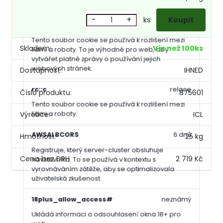
požadavky na stránky.
-
+
ks
rc::a
persistentní
Tento soubor cookie se používá k rozlišení mezi
Skladem:
Víc než 100ks
lidmi a roboty. To je výhodné pro web, aby
vytvářet platné zprávy o používání jejich
webových stránek.
Dostupnost:
IHNED
rc::c
relace
Číslo produktu:
875601
Tento soubor cookie se používá k rozlišení mezi
lidmi a roboty.
Výrobce:
ICL
AWSALBCORS
6 dnů
Hmotnost:
25 kg
Registruje, který server-cluster obsluhuje
2 719 Kč
návštěvníka. To se používá v kontextu s
vyrovnáváním zátěže, aby se optimalizovala
uživatelská zkušenost.
18plus_allow_access#
neznámý
Kompletní specifikace
Ukládá informaci o odsouhlasení okna 18+ pro