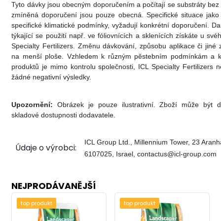
Tyto dávky jsou obecným doporučením a počítají se substráty bez
zmíněná doporučení jsou pouze obecná. Specifické situace jako 
specifické klimatické podmínky, vyžadují konkrétní doporučení. D
týkající se použití např. ve fóliovnících a sklenících získáte u sv
Specialty Fertilizers. Změnu dávkování, způsobu aplikace či jiné
na menší ploše. Vzhledem k různým pěstebním podmínkám a ke 
produktů je mimo kontrolu společnosti, ICL Specialty Fertilizer
žádné negativní výsledky.
Upozornění:
Obrázek je pouze ilustrativní. Zboží může být 
skladové dostupnosti dodavatele.
ICL Group Ltd., Millennium Tower, 23 Aranha
Údaje o výrobci:
6107025, Israel, contactus@icl-group.com
NEJPRODÁVANĚJŠÍ
top produkt
top produkt