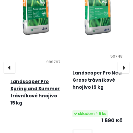
50748
999767
Landscaper Pro New
Grass trávníkové
Landscaper Pro
hnojivo 15 kg
Spring and Summer
trávníkové hnojivo
15 kg
skladem > 5 ks
1 690 Kč