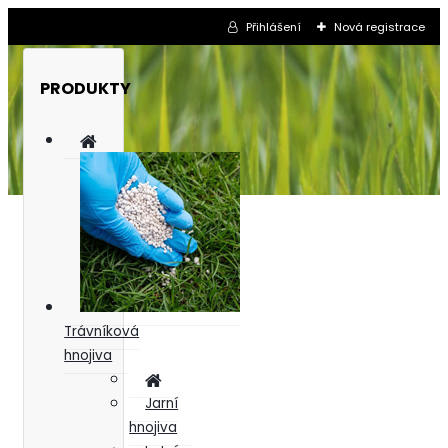
Přihlášení
Nová registrace
PRODUKTY
Trávníková
hnojiva
Jarní
hnojiva