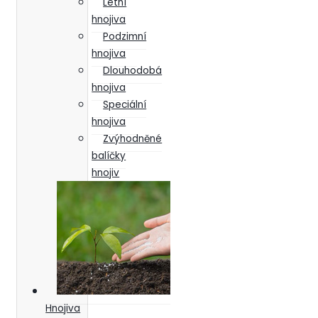
Letní
hnojiva
Podzimní
hnojiva
Dlouhodobá
hnojiva
Speciální
hnojiva
Zvýhodněné
balíčky
hnojiv
Hnojiva