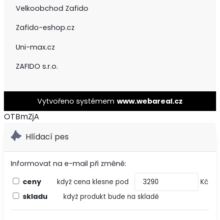
Velkoobchod Zafido
Zafido-eshop.cz
Uni-max.cz
ZAFIDO s.r.o.
Vytvořeno systémem
www.webareal.cz
OTBmZjA
Hlídací pes
Informovat na e-mail při změně:
ceny
když cena klesne pod
Kč
skladu
když produkt bude na skladě