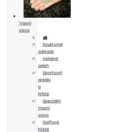
Travní
osiva
Soukromé
zahrady
Veřejná
zeleň
Sportovní
areály
a
hřiště
Speciální
travní
osiva
Golfová
hřiště