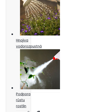
Hnojiva
vodorozpustná
Podpora
růstu
rostlin