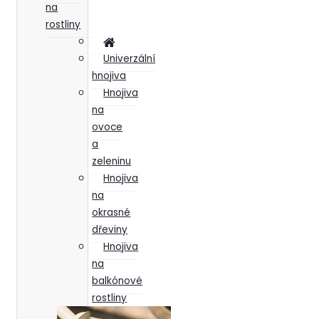
na
rostliny
Univerzální
hnojiva
Hnojiva
na
ovoce
a
zeleninu
Hnojiva
na
okrasné
dřeviny
Hnojiva
na
balkónové
rostliny