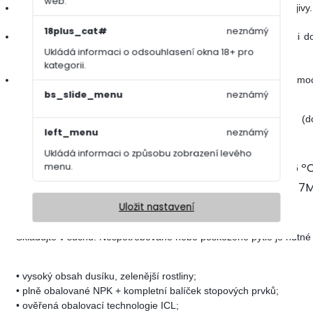
web.
Osmocote Pro lze používat v kombinaci s vodorozpustnými hnojivy.
18plus_cat#
neznámý
Produkt se doporučuje mísit s pěstebním médiem. Při aplikaci do
konkrétní situaci se zástupcem společnosti ICL SF.
Ukládá informaci o odsouhlasení okna 18+ pro
kategorii.
Pro citlivé rostliny doporučuje ICL Specialty Fertilizers použít Osmo
bs_slide_menu
neznámý
Dobu působení hnojiva Osmocote Pro 8-9M ovlivňuje teplota (
left_menu
neznámý
určuje při 21º C).
Ukládá informaci o způsobu zobrazení levého
16 ºC
21 ºC
26 º
menu.
10-11M
8-9M
6-7
Uložit nastavení
Skladujte v suchu. Nespotřebované nebo poškozené pytle je nutné p
• vysoký obsah dusíku, zelenější rostliny;
• plně obalované NPK + kompletní balíček stopových prvků;
• ověřená obalovací technologie ICL;