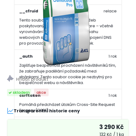
__cfruid
relace
Tento soubor cookie je součástí služeb
poskytovaných společností Cloudflare – včetně
vyrovnávání zátěže, doručování obsahu
webových stránek a poskytování připojení DNS
pro provozovatele webových stránek.
_auth
1 rok
Zajišťuje bezpečnost procházení návštěvníků tím,
že zabraňuje padělání požadavků mezi
stránkami. Tento soubor cookie je nezbytný pro
bezpečnost webu a návštěvníka.
skladem
akce
csrftoken
1 rok
Pomáhá předcházet útokům Cross-Site Request
Transparentní historie ceny
Forgery (CSRF).
PHPSESSID
relace
3 290 Kč
Zachovává stav uživatelské relace napříč
132 Kč / 1 kg