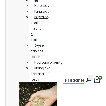
Herbicidy
Fungicidy
Přípravky
proti
mechu
a
plsti
Zvýšení
odolnosti
rostlin
Hydroabsorbenty
Biologická
ochrana
0
rostlin
Hľadanie