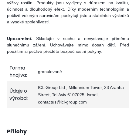
výživy rostlin. Produkty jsou vyvíjeny s důrazem na kvalitu,
účinnost a dlouhodobý efekt. Díky moderním technologiím a
pečlivě voleným surovinám poskytují jistotu stabilních výsledků
a vysoké spolehlivosti.
Upozornění:
Skladujte v suchu a nevystavujte přímému
slunečnímu záření. Uchovávejte mimo dosah dětí. Před
použitím si pečlivě přečtěte bezpečnostní pokyny.
Forma
granulované
hnojiva:
ICL Group Ltd., Millennium Tower, 23 Aranha
Údaje o
Street, Tel Aviv 6107025, Israel,
výrobci:
contactus@icl-group.com
Přílohy