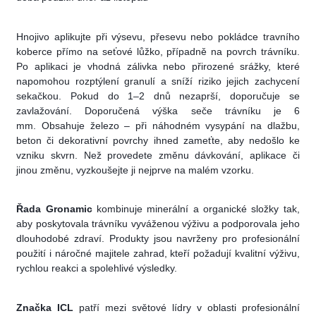
Hnojivo aplikujte při výsevu, přesevu nebo pokládce travního
koberce přímo na seťové lůžko, případně na povrch trávníku.
Po aplikaci je vhodná zálivka nebo přirozené srážky, které
napomohou rozptýlení granulí a sníží riziko jejich zachycení
sekačkou. Pokud do 1–2 dnů nezaprší, doporučuje se
zavlažování.
Doporučená výška seče trávníku je 6
mm. Obsahuje železo – při náhodném vysypání na dlažbu,
beton či dekorativní povrchy ihned zameťte, aby nedošlo ke
vzniku skvrn.
Než provedete změnu dávkování, aplikace či
jinou změnu, vyzkoušejte ji nejprve na malém vzorku.
Řada Gronamic
kombinuje minerální a organické složky tak,
aby poskytovala trávníku vyváženou výživu a podporovala jeho
dlouhodobé zdraví. Produkty jsou navrženy pro profesionální
použití i náročné majitele zahrad, kteří požadují kvalitní výživu,
rychlou reakci a spolehlivé výsledky.
Značka ICL
patří mezi světové lídry v oblasti profesionální