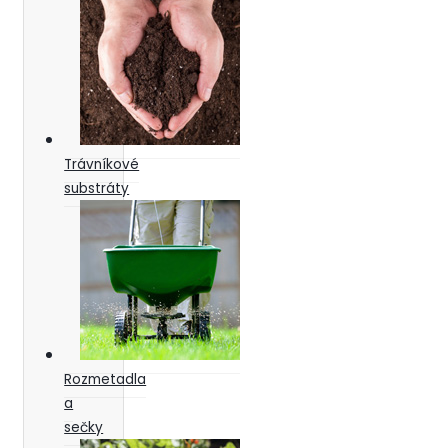
Trávníkové
substráty
Rozmetadla
a
sečky