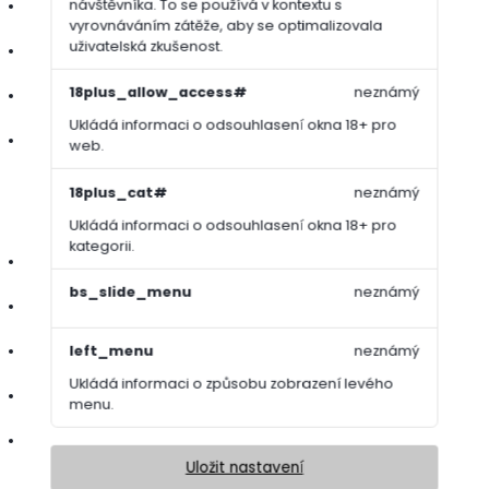
návštěvníka. To se používá v kontextu s
ideální pro výsev, přesev i pokládku travního koberce
vyrovnáváním zátěže, aby se optimalizovala
uživatelská zkušenost.
zajišťuje stabilní a vyváženou výživu v počátečních fázích růstu
18plus_allow_access#
neznámý
obsah hořčíku a železa podporuje syté zbarvení a vitalitu
Ukládá informaci o odsouhlasení okna 18+ pro
vhodné pro profesionální i domácí použití
web.
18plus_cat#
neznámý
Specifikace:
Ukládá informaci o odsouhlasení okna 18+ pro
kategorii.
doba působení: 4–6 týdnů
bs_slide_menu
neznámý
granulace: 2–4 mm
left_menu
neznámý
reakce trávníku: do 7 dnů
Ukládá informaci o způsobu zobrazení levého
vydatnost balení: 625–1000 m²
menu.
velikost balení: 25 kg
Uložit nastavení