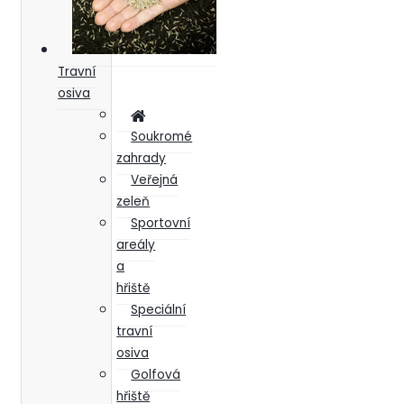
Travní
osiva
Soukromé
zahrady
Veřejná
zeleň
Sportovní
areály
a
hřiště
Speciální
travní
osiva
Golfová
hřiště