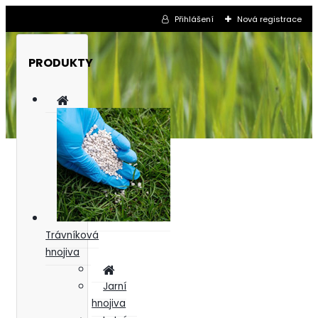
Přihlášení
Nová registrace
PRODUKTY
Trávníková
hnojiva
Jarní
hnojiva