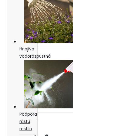
Hnojiva
vodorozpustná
Podpora
růstu
rostlin