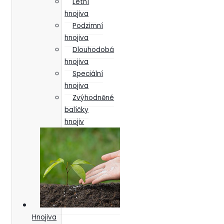
Letní
hnojiva
Podzimní
hnojiva
Dlouhodobá
hnojiva
Speciální
hnojiva
Zvýhodněné
balíčky
hnojiv
Hnojiva