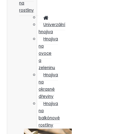
na
rostliny
Univerzální
hnojiva
Hnojiva
na
ovoce
a
zeleninu
Hnojiva
na
okrasné
dřeviny
Hnojiva
na
balkónové
rostliny