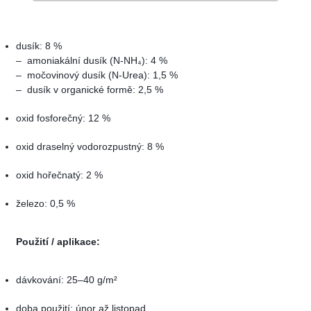
Podrobné složení:
dusík: 8 %
– amoniakální dusík (N-NH₄): 4 %
– močovinový dusík (N-Urea): 1,5 %
– dusík v organické formě: 2,5 %
oxid fosforečný:
12 %
oxid draselný vodorozpustný: 8 %
oxid hořečnatý: 2 %
železo: 0,5 %
Použití / aplikace:
dávkování: 25–40 g/m²
doba použití: únor až listopad