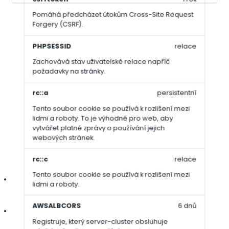
Pomáhá předcházet útokům Cross-Site Request
Forgery (CSRF).
Kompletní specifikace
PHPSESSID
relace
Trávníkové hnojivo
Gronamic Preseeder 8-12-8
s vysokým
Zachovává stav uživatelské relace napříč
obsahem fosforu podporuje
rychlé zakořenění
a
zdravý
požadavky na stránky.
vývoj
mladých rostlin při výsevu, přesevu i pokládce travních
koberců. Vyvážený poměr dusíku, fosforu a draslíku zajišťuje
rc::a
persistentní
silný růst
, lepší odolnost a
stabilní výživu
v raných fázích
Tento soubor cookie se používá k rozlišení mezi
vývoje trávníku. Díky obsahu hořčíku a železa přispívá také k
lidmi a roboty. To je výhodné pro web, aby
intenzivnímu vybarvení
a celkové vitalitě porostu.
vytvářet platné zprávy o používání jejich
webových stránek.
Vlastnosti / výhody:
rc::c
relace
Tento soubor cookie se používá k rozlišení mezi
vysoký obsah fosforu podporuje tvorbu kořenů a rychlé
lidmi a roboty.
zakořenění
AWSALBCORS
6 dnů
dodává klíčové makroživiny pro zdravý start trávníku
Registruje, který server-cluster obsluhuje