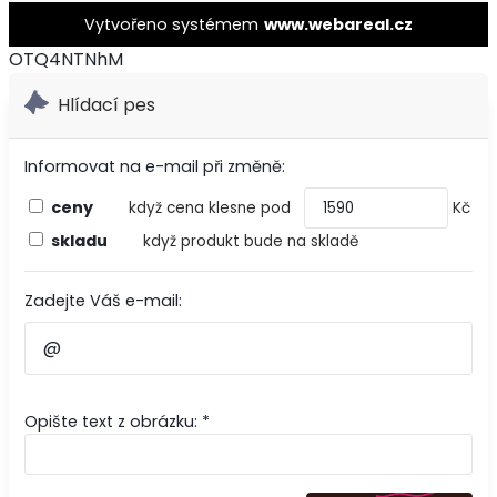
Vytvořeno systémem
www.webareal.cz
OTQ4NTNhM
Hlídací pes
Informovat na e-mail při změně:
ceny
když cena klesne pod
Kč
skladu
když produkt bude na skladě
Zadejte Váš e-mail:
Opište text z obrázku: *