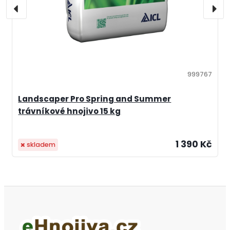
999767
Landscaper Pro Spring and Summer
trávníkové hnojivo 15 kg
1 390 Kč
skladem