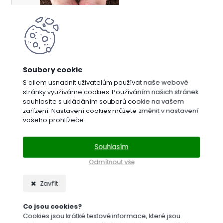
Trávníkové
S cílem usnadnit uživatelům používat naše webové
stránky využíváme cookies. Používáním našich stránek
substráty
souhlasíte s ukládáním souborů cookie na vašem
zařízení. Nastavení cookies můžete změnit v nastavení
vašeho prohlížeče.
Souhlasím
Odmítnout vše
Zavřít
Rozmetadla
a
Co jsou cookies?
sečky
Cookies jsou krátké textové informace, které jsou