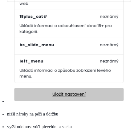
web.
18plus_cat#
neznámý
Kompletní specifikace
Ukládá informaci o odsouhlasení okna 18+ pro
kategorii.
Univerzální směs pro rychlé zatravnění a snadnou údržbu. Travní směs
AGRO UNIVERZAL je složena z odolných travních odrůd, které
bs_slide_menu
neznámý
umožňují rychlé zapojení do porostu a zároveň snižují nároky na
údržbu. Je ideální volbou pro plochy u budov, podél komunikací,
left_menu
neznámý
sídlišť nebo parkové trávníky, kde je kladen důraz na snadné
ošetřování a odolnost vůči plevelům a suchu.
Ukládá informaci o způsobu zobrazení levého
menu.
Vlastnosti:
Uložit nastavení
rychlé zatravnění i v náročnějších podmínkách
nižší nároky na péči a údržbu
vyšší odolnost vůči plevelům a suchu