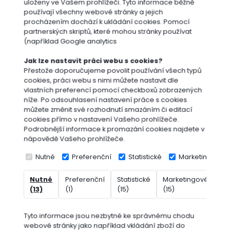
uloženy ve Vašem prohlížeči. Tyto informace běžně
používají všechny webové stránky a jejich
procházením dochází k ukládání cookies. Pomocí
partnerských skriptů, které mohou stránky používat
(například Google analytics
Jak lze nastavit práci webu s cookies?
Přestože doporučujeme povolit používání všech typů
cookies, práci webu s nimi můžete nastavit dle
Postřikovače
vlastních preferencí pomocí checkboxů zobrazených
níže. Po odsouhlasení nastavení práce s cookies
můžete změnit své rozhodnutí smazáním či editací
cookies přímo v nastavení Vašeho prohlížeče.
Podrobnější informace k promazání cookies najdete v
nápovědě Vašeho prohlížeče.
Nutné
Preferenční
Statistické
Marketingové
Nutné
Preferenční
Statistické
Marketingové
Ne
Dárkové
(13)
(1)
(15)
(15)
(7
poukazy
Vyberte
Tyto informace jsou nezbytné ke správnému chodu
značku
webové stránky jako například vkládání zboží do