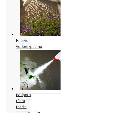
Hnojiva
vodorozpustná
Podpora
růstu
rostlin