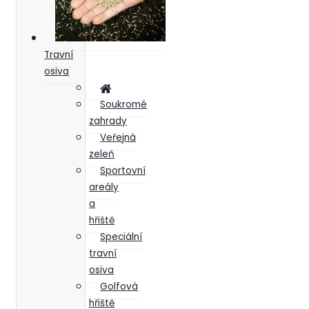
Travní
osiva
Soukromé
zahrady
Veřejná
zeleň
Sportovní
areály
a
hřiště
Speciální
travní
osiva
Golfová
hřiště