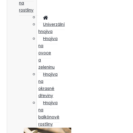
na
rostliny
Univerzální
hnojiva
Hnojiva
na
ovoce
a
zeleninu
Hnojiva
na
okrasné
dřeviny
Hnojiva
na
balkónové
rostliny