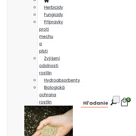
Herbicidy
Fungicidy
Přípravky
proti
mechu
a
plsti
Zvýšení
odolnosti
rostlin
Hydroabsorbenty
Biologická
ochrana
0
rostlin
Hľadanie