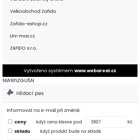
Velkoobchod Zafido
Zafido-eshop.cz
Uni-max.cz
ZAFIDO s.r.o.
Vytvořeno systémem
www.webareal.cz
NWRhZGU5N
Hlídací pes
Informovat na e-mail při změně:
ceny
když cena klesne pod
Kč
skladu
když produkt bude na skladě