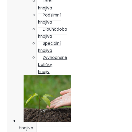
Letní
hnojiva
Podzimní
hnojiva
Dlouhodobá
hnojiva
Speciální
hnojiva
Zvýhodněné
balíčky
hnojiv
Hnojiva