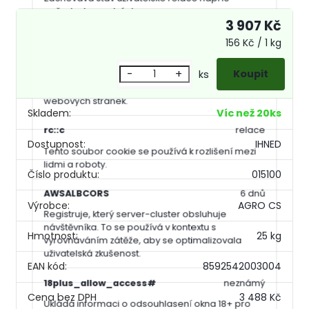
požadavky na stránky.
3 907 Kč
rc::a
persistentní
156 Kč / 1 kg
Tento soubor cookie se používá k rozlišení mezi
-
+
ks
lidmi a roboty. To je výhodné pro web, aby
vytvářet platné zprávy o používání jejich
webových stránek.
Skladem:
Víc než 20ks
rc::c
relace
Dostupnost:
IHNED
Tento soubor cookie se používá k rozlišení mezi
lidmi a roboty.
Číslo produktu:
015100
AWSALBCORS
6 dnů
Výrobce:
AGRO CS
Registruje, který server-cluster obsluhuje
návštěvníka. To se používá v kontextu s
Hmotnost:
25 kg
vyrovnáváním zátěže, aby se optimalizovala
uživatelská zkušenost.
EAN kód:
8592542003004
18plus_allow_access#
neznámý
3 488 Kč
Ukládá informaci o odsouhlasení okna 18+ pro