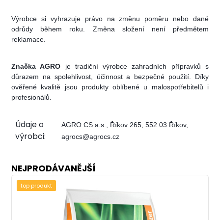
Výrobce si vyhrazuje právo na změnu poměru nebo dané
odrůdy během roku. Změna složení není předmětem
reklamace.
Značka AGRO
je tradiční výrobce zahradních přípravků s
důrazem na spolehlivost, účinnost a bezpečné použití. Díky
ověřené kvalitě jsou produkty oblíbené u malospotřebitelů i
profesionálů.
Údaje o
AGRO CS a.s., Říkov 265, 552 03 Říkov,
výrobci:
agrocs@agrocs.cz
NEJPRODÁVANĚJŠÍ
top produkt