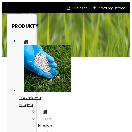
Přihlášení
Nová registrace
PRODUKTY
Trávníková
hnojiva
Jarní
hnojiva