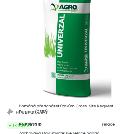
návštěvníka deaktivovat naši funkci živého chatu.
__cfruid
relace
Tento soubor cookie je součástí služeb
poskytovaných společností Cloudflare – včetně
vyrovnávání zátěže, doručování obsahu
webových stránek a poskytování připojení DNS
pro provozovatele webových stránek.
_auth
1 rok
Zajišťuje bezpečnost procházení návštěvníků tím,
že zabraňuje padělání požadavků mezi
stránkami. Tento soubor cookie je nezbytný pro
bezpečnost webu a návštěvníka.
csrftoken
1 rok
Pomáhá předcházet útokům Cross-Site Request
Forgery (CSRF).
PHPSESSID
relace
skladem
Zachovává stav uživatelské relace napříč