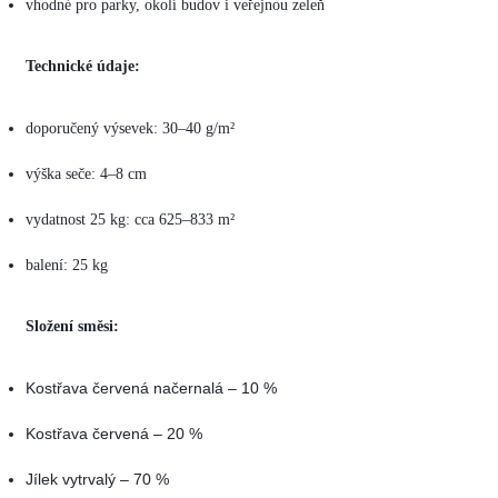
vhodné pro parky, okolí budov i veřejnou zeleň
Technické údaje:
doporučený výsevek: 30–40 g/m²
výška seče: 4–8 cm
vydatnost 25 kg: cca 625–833 m²
balení: 25 kg
Složení směsi:
Kostřava červená načernalá – 10 %
Kostřava červená – 20 %
Jílek vytrvalý – 70 %