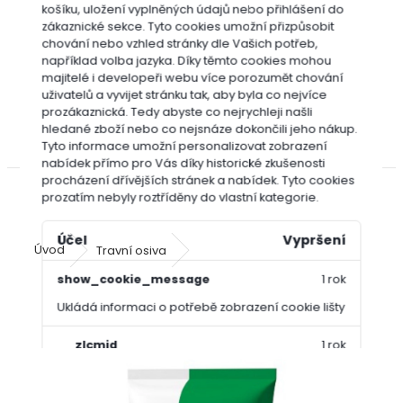
Bofix
košíku, uložení vyplněných údajů nebo přihlášení do
zákaznické sekce.
Tyto cookies umožní přizpůsobit
Cererit
chování nebo vzhled stránky dle Vašich potřeb,
Dicotex
například volba jazyka.
Díky těmto cookies mohou
Garlon
majitelé i developeři webu více porozumět chování
Roundup
uživatelů a vyvijet stránku tak, aby byla co nejvíce
prozákaznická. Tedy abyste co nejrychleji našli
(Randap)
hledané zboží nebo co nejsnáze dokončili jeho nákup.
Travin
Tyto informace umožní personalizovat zobrazení
nabídek přímo pro Vás díky historické zkušenosti
procházení dřívějších stránek a nabídek.
Tyto cookies
prozatím nebyly roztříděny do vlastní kategorie.
Účel
Vypršení
Úvod
Travní osiva
AGRO PROFI Travní směs Univerzal 
show_cookie_message
1 rok
AGRO PROFI Travní směs Univerzal 25
Ukládá informaci o potřebě zobrazení cookie lišty
kg
__zlcmid
1 rok
Tento soubor cookie se používá k uložení identity
návštěvníka během návštěv a preference