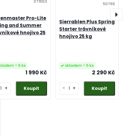
071553
50765
enmaster Pro-Lite
Sierrablen Plus Spring
ring and Summer
Starter trávníkové
vníkové hnojivo 25
hnojivo 25 kg
kladem > 5 ks
skladem > 5 ks
1 990 Kč
2 290 Kč
+
-
+