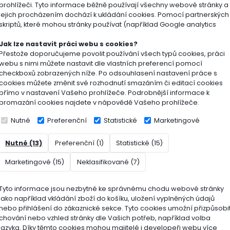
cké údaje:
prohlížeči. Tyto informace běžně používají všechny webové stránky a
jejich procházením dochází k ukládání cookies. Pomocí partnerských
skriptů, které mohou stránky používat (například Google analytics
čený výsevek: 30–40 g/m²
Jak lze nastavit práci webu s cookies?
Přestože doporučujeme povolit používání všech typů cookies, práci
seče: 4–8 cm
webu s nimi můžete nastavit dle vlastních preferencí pomocí
checkboxů zobrazených níže. Po odsouhlasení nastavení práce s
ost 25 kg: cca 625–833 m²
cookies můžete změnit své rozhodnutí smazáním či editací cookies
přímo v nastavení Vašeho prohlížeče. Podrobnější informace k
 25 kg
promazání cookies najdete v nápovědě Vašeho prohlížeče.
Nutné
Preferenční
Statistické
Marketingové
í směsi:
Nutné (13)
Preferenční (1)
Statistické (15)
va červená (Maxima 1) – 15 %
Marketingové (15)
Neklasifikované (7)
vytrvalý (Calibra) – 25 %
Tyto informace jsou nezbytné ke správnému chodu webové stránky
mnohokvětý (Aktiv) – 60 %
jako například vkládání zboží do košíku, uložení vyplněných údajů
nebo přihlášení do zákaznické sekce.
Tyto cookies umožní přizpůsobi
chování nebo vzhled stránky dle Vašich potřeb, například volba
ce si vyhrazuje právo na změnu poměru nebo dané odrůdy během roku
jazyka.
Díky těmto cookies mohou majitelé i developeři webu více