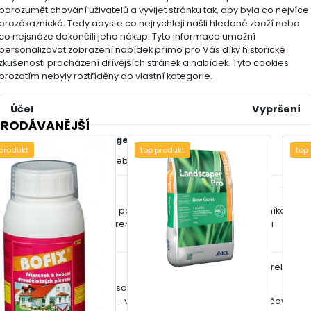
porozumět chování uživatelů a vyvijet stránku tak, aby byla co nejvíce
prozákaznická. Tedy abyste co nejrychleji našli hledané zboží nebo
ka AGRO
je tradiční výrobce zahradních přípravků s důrazem na spolehl
co nejsnáze dokončili jeho nákup.
Tyto informace umožní
ty oblíbené u malospotřebitelů i profesionálů.
personalizovat zobrazení nabídek přímo pro Vás díky historické
zkušenosti procházení dřívějších stránek a nabídek.
Tyto cookies
prozatím nebyly roztříděny do vlastní kategorie.
e o výrobci:
AGRO CS a.s., Říkov 265, 552 03 Říkov, agrocs
Účel
Vypršení
PRODÁVANĚJŠÍ
show_cookie_message
1 rok
 produkt
top produkt
top
Ukládá informaci o potřebě zobrazení cookie lišty
__zlcmid
1 rok
Tento soubor cookie se používá k uložení identity návštěvníka
během návštěv a preference návštěvníka deaktivovat naši
funkci živého chatu.
__cfruid
relace
Tento soubor cookie je součástí služeb poskytovaných
společností Cloudflare – včetně vyrovnávání zátěže, doručování