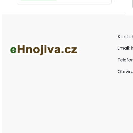
Konta
Email:
Telefo
Otevír