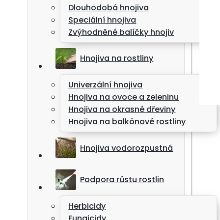
Dlouhodobá hnojiva
Speciální hnojiva
Zvýhodněné balíčky hnojiv
Hnojiva na rostliny
Univerzální hnojiva
Hnojiva na ovoce a zeleninu
Hnojiva na okrasné dřeviny
Hnojiva na balkónové rostliny
Hnojiva vodorozpustná
Podpora růstu rostlin
Herbicidy
Fungicidy