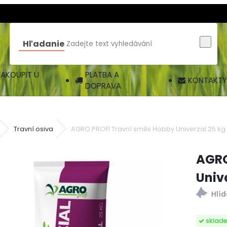
Hľadanie
AKOUPIT U
PLATBA A
KONTAKTY
DOPRAVA
Travní osiva
AGRO PROFI Travní směs Hobby Univerzal 25 kg
AGRO
Univ
sklad