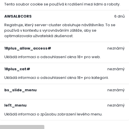
Tento soubor cookie se používá k rozlišení mezi lidmi a roboty.
AWSALBCORS
6 dnů
Registruje, který server-cluster obsluhuje návštěvníka. To se
používá v kontextu s vyrovnáváním zátěže, aby se
optimalizovala uživatelská zkušenost.
18plus_allow_access#
neznámý
Ukládá informaci o odsouhlasení okna 18+ pro web.
18plus_cat#
neznámý
Ukládá informaci o odsouhlasení okna 18+ pro kategorii.
bs_slide_menu
neznámý
left_menu
neznámý
Ukládá informaci o způsobu zobrazení levého menu.