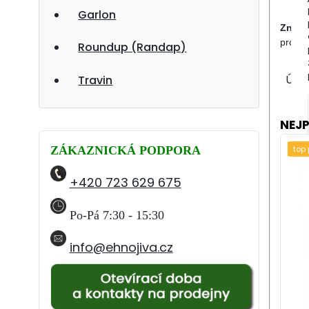
Garlon
Znač
produk
Roundup (Randap)
Údaj
Travin
NEJ
top
ZÁKAZNICKÁ PODPORA
+420 723 629 675
Po-Pá
7:30 - 15:30
info@ehnojiva.cz