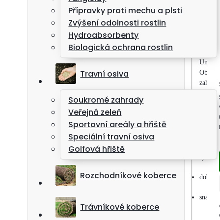
Přípravky proti mechu a plsti
Zvýšení odolnosti rostlin
Hydroabsorbenty
Kom
Biologická ochrana rostlin
Univer
Travní osiva
Obsahuj
zahrady
Soukromé zahrady
Vlastno
Veřejná zeleň
Sportovní areály a hřiště
Speciální travní osiva
vhodná 
Golfová hřiště
rychlý 
Rozchodníkové koberce
dobrá 
snadná 
Trávníkové koberce