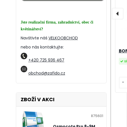
Jste realizační firma, zahradnictví, obec či
květinářství?
Navštivte náš
VELKOOBCHOD
nebo nás kontaktujte:
BOFI
+420 725 936 467
s
obchod@zafido.cz
-
ZBOŽÍ V AKCI
875601
Osmocote Pro 8-9M