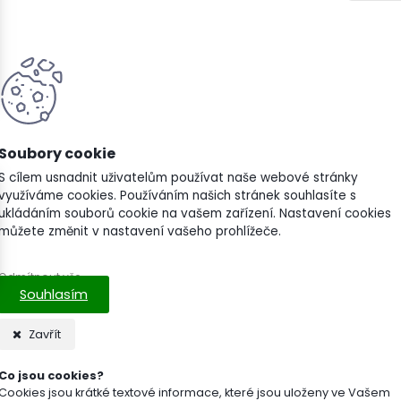
pletní specifikace
zální směs pro parkové plochy a veřejnou zeleň. AGRO PROFI Hobby Univerz
e výběrové odrůdy trav, které se dobře zapojují do stávajících porostů a ry
, sídliště či okolí cest. Díky rychlému vývoji a schopnosti konkurovat plevelů
S cílem usnadnit uživatelům používat naše webové stránky
využíváme cookies. Používáním našich stránek souhlasíte s
sti:
ukládáním souborů cookie na vašem zařízení. Nastavení cookies
můžete změnit v nastavení vašeho prohlížeče.
pro parky, sídliště a běžně zatěžované plochy
Odmítnout vše
vývoj a dobré zapojení do porostu
Souhlasím
odolnost vůči plevelům
Zavřít
údržba a univerzální využití
Co jsou cookies?
Cookies jsou krátké textové informace, které jsou uloženy ve Vašem