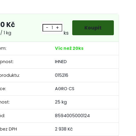
90 Kč
-
+
ks
/ 1 kg
em:
Víc než 20ks
pnost:
IHNED
produktu:
015216
ce:
AGRO CS
ost:
25 kg
ód:
8594005000124
2 938 Kč