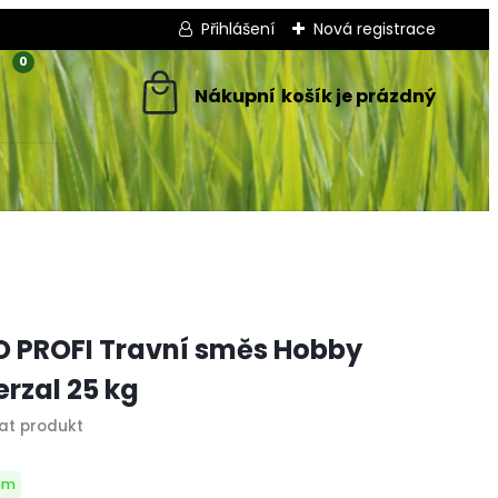
Přihlášení
Nová registrace
0
 PROFI Travní směs Hobby
erzal 25 kg
em