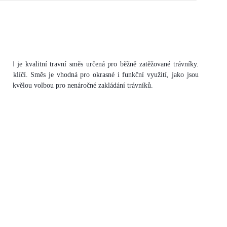
al je kvalitní travní směs určená pro běžně zatěžované trávníky.
chle klíčí. Směs je vhodná pro okrasné i funkční využití, jako jsou
m je skvělou volbou pro nenáročné zakládání trávníků.