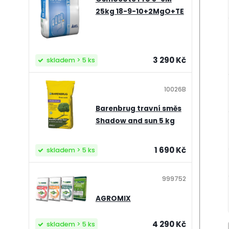
25kg 18-9-10+2MgO+TE
3 290 Kč
skladem > 5 ks
10026B
Barenbrug travní směs
Shadow and sun 5 kg
1 690 Kč
skladem > 5 ks
999752
AGROMIX
4 290 Kč
skladem > 5 ks