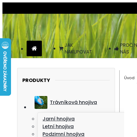
JAK
PROČ N
NAKUPOVAT
NÁS
Úvod
PRODUKTY
Trávníková hnojiva
Jarní hnojiva
Letní hnojiva
Podzimní hnojiva