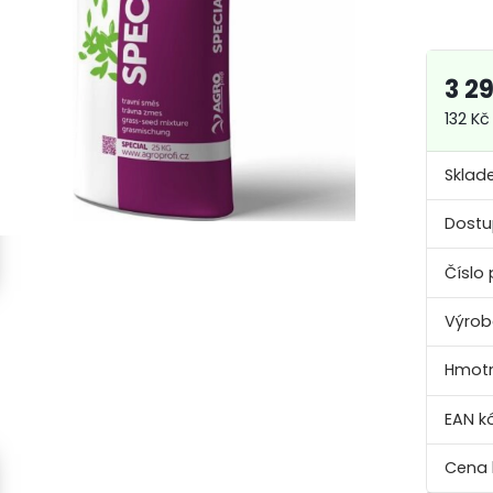
3 2
132 Kč 
Sklad
Dostu
Číslo 
Výrob
Hmotn
EAN k