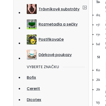
Techni
Trávníkové substráty
doporu
Rozmetadla a sečky
výška 
vydatn
Postřikovače
balení:
Dárkové poukazy
Složen
VYBERTE ZNAČKU
Kostřa
Bofix
Jílek 
Cererit
Jílek 
Dicotex
Výrob