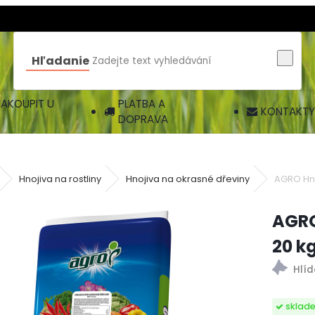
Hľadanie
AKOUPIT U
PLATBA A
KONTAKTY
DOPRAVA
Hnojiva na rostliny
Hnojiva na okrasné dřeviny
AGRO Hno
AGRO
20 k
sklad