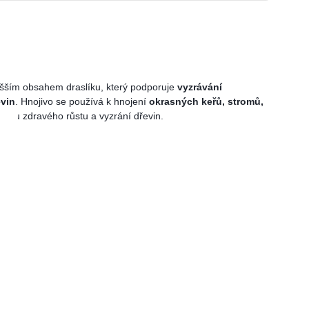
šším obsahem draslíku, který podporuje
vyzrávání
evin
. Hnojivo se používá k hnojení
okrasných keřů, stromů,
oru zdravého růstu a vyzrání dřevin.