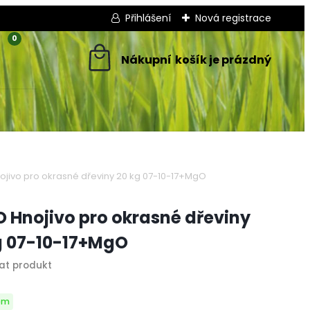
Přihlášení
Nová registrace
0
jivo pro okrasné dřeviny 20 kg 07-10-17+MgO
 Hnojivo pro okrasné dřeviny
g 07-10-17+MgO
em