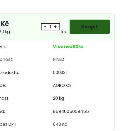
 Kč
-
+
ks
/ 1 kg
em:
Více než 50ks
pnost:
IHNED
produktu:
000331
ce:
AGRO CS
ost:
20 kg
ód:
8594005009455
640 Kč