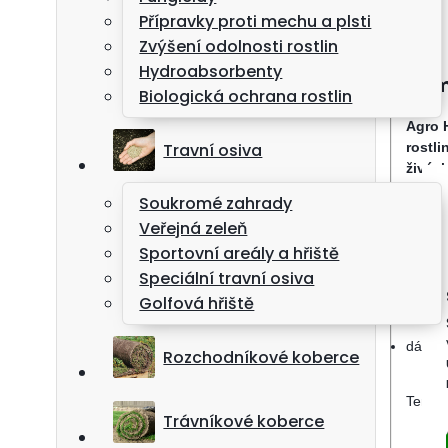
Přípravky proti mechu a plsti
Zvýšení odolnosti rostlin
Hydroabsorbenty
Kom
Biologická ochrana rostlin
Agro 
Travní osiva
rostli
živých
Soukromé zahrady
složen
Veřejná zeleň
Sportovní areály a hřiště
vyšší 
Speciální travní osiva
Golfová hřiště
lze je
dávkov
Rozchodníkové koberce
Tento 
Trávníkové koberce