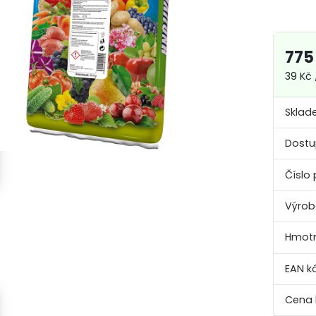
775
39 Kč 
Sklad
Dostu
Číslo 
Výrob
Hmotn
EAN k