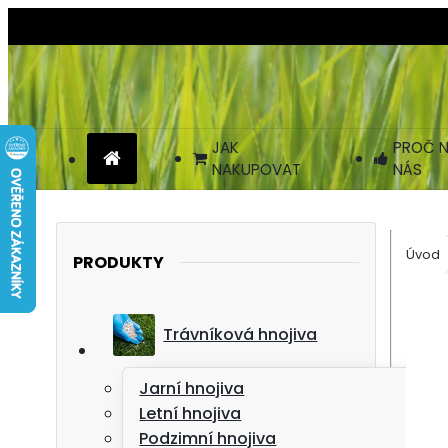
JAK
PROČ N
NAKUPOVAT
NÁS
Úvod
PRODUKTY
Trávníková hnojiva
Jarní hnojiva
Letní hnojiva
Podzimní hnojiva