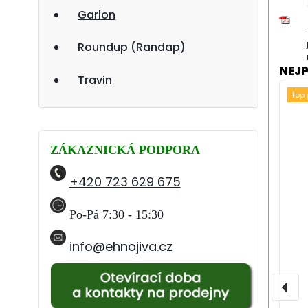
Garlon
_p
Roundup (Randap)
NEJ
Travin
top
ZÁKAZNICKÁ PODPORA
+420 723 629 675
Po-Pá
7:30 - 15:30
info@ehnojiva.cz