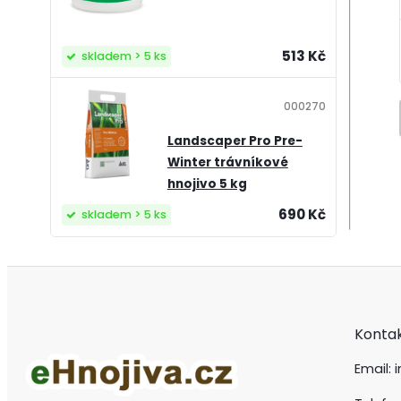
513 Kč
skladem > 5 ks
000270
Landscaper Pro Pre-
Winter trávníkové
hnojivo 5 kg
690 Kč
skladem > 5 ks
Konta
Email: