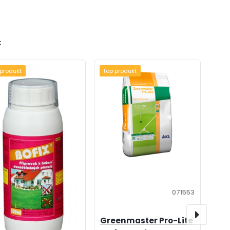
t
 produkt
top produkt
071553
Greenmaster Pro-Lite