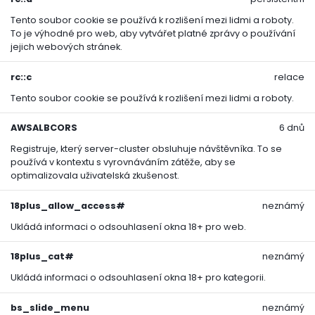
Tento soubor cookie se používá k rozlišení mezi lidmi a roboty.
To je výhodné pro web, aby vytvářet platné zprávy o používání
jejich webových stránek.
rc::c
relace
Tento soubor cookie se používá k rozlišení mezi lidmi a roboty.
AWSALBCORS
6 dnů
Registruje, který server-cluster obsluhuje návštěvníka. To se
používá v kontextu s vyrovnáváním zátěže, aby se
optimalizovala uživatelská zkušenost.
18plus_allow_access#
neznámý
Ukládá informaci o odsouhlasení okna 18+ pro web.
18plus_cat#
neznámý
Ukládá informaci o odsouhlasení okna 18+ pro kategorii.
bs_slide_menu
neznámý