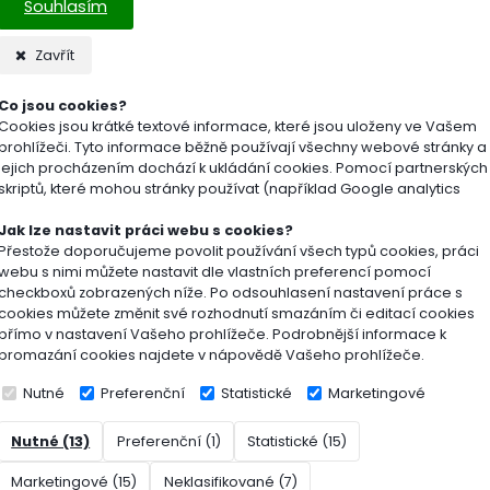
Souhlasím
Hnojivo pro okrasné dřeviny je minerální granulované hnojivo
s vy
nných pletiv
a vyšším obsahem hořčíku, který
zlepšuje vybarvení dř
 plotů – listnatých i jehličnatých
. Je výborným prostředkem pro podp
Zavřít
Co jsou cookies?
í: dusík – fosfor – draslík v poměru 7-10-16,5 + hořčík
Cookies jsou krátké textové informace, které jsou uloženy ve Vašem
prohlížeči. Tyto informace běžně používají všechny webové stránky a
obsah draslíku a hořčíku
jejich procházením dochází k ukládání cookies. Pomocí partnerských
skriptů, které mohou stránky používat (například Google analytics
j použít při výsadbě rostlin i během vegetačního období
Jak lze nastavit práci webu s cookies?
ání: 10 kg hnojiva vystačí cca na 200 - 500 m2 dle typu rostliny
Přestože doporučujeme povolit používání všech typů cookies, práci
webu s nimi můžete nastavit dle vlastních preferencí pomocí
checkboxů zobrazených níže. Po odsouhlasení nastavení práce s
produkt dodáváme v pytlích různých objemů.
cookies můžete změnit své rozhodnutí smazáním či editací cookies
přímo v nastavení Vašeho prohlížeče. Podrobnější informace k
promazání cookies najdete v nápovědě Vašeho prohlížeče.
e o výrobci:
AGRO CS a.s., Říkov 265, 552 03 Říkov, agrocs
Nutné
Preferenční
Statistické
Marketingové
Nutné (13)
Preferenční (1)
Statistické (15)
ohy
Marketingové (15)
Neklasifikované (7)