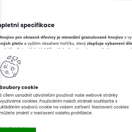
pletní specifikace
Hnojivo pro okrasné dřeviny je minerální granulované hnojivo
s vy
nných pletiv
a vyšším obsahem hořčíku, který
zlepšuje vybarvení dř
 plotů – listnatých i jehličnatých
. Je výborným prostředkem pro podp
í: dusík – fosfor – draslík v poměru 7-10-16,5 + hořčík
obsah draslíku a hořčíku
j použít při výsadbě rostlin i během vegetačního období
S cílem usnadnit uživatelům používat naše webové stránky
využíváme cookies. Používáním našich stránek souhlasíte s
ání: 10 kg hnojiva vystačí cca na 200 - 500 m2 dle typu rostliny
ukládáním souborů cookie na vašem zařízení. Nastavení cookies
můžete změnit v nastavení vašeho prohlížeče.
produkt dodáváme v pytlích různých objemů.
Odmítnout vše