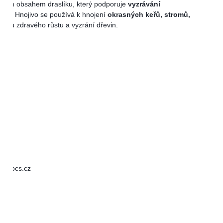
šším obsahem draslíku, který podporuje
vyzrávání
evin
. Hnojivo se používá k hnojení
okrasných keřů, stromů,
oru zdravého růstu a vyzrání dřevin.
@agrocs.cz