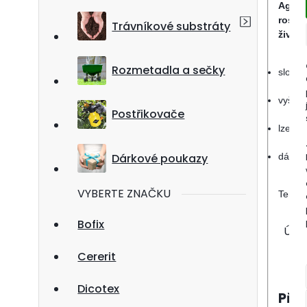
Agro 
rostli
Trávníkové substráty
živých
Rozmetadla a sečky
složen
vyšší 
Postřikovače
lze je
dávkov
Dárkové poukazy
VYBERTE ZNAČKU
Tento 
Bofix
Údaj
Cererit
Dicotex
Příl