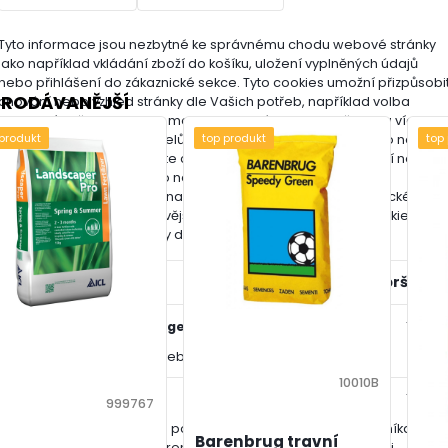
s_426000331_BL_Okrasne-dreviny-NOVY.pdf
Tyto informace jsou nezbytné ke správnému chodu webové stránky
jako například vkládání zboží do košíku, uložení vyplněných údajů
nebo přihlášení do zákaznické sekce.
Tyto cookies umožní přizpůsobi
PRODÁVANĚJŠÍ
chování nebo vzhled stránky dle Vašich potřeb, například volba
jazyka.
Díky těmto cookies mohou majitelé i developeři webu více
 produkt
top produkt
top
porozumět chování uživatelů a vyvijet stránku tak, aby byla co nejvíce
prozákaznická. Tedy abyste co nejrychleji našli hledané zboží nebo
co nejsnáze dokončili jeho nákup.
Tyto informace umožní
personalizovat zobrazení nabídek přímo pro Vás díky historické
zkušenosti procházení dřívějších stránek a nabídek.
Tyto cookies
prozatím nebyly roztříděny do vlastní kategorie.
Účel
Vypršení
show_cookie_message
1 rok
Ukládá informaci o potřebě zobrazení cookie lišty
10010B
__zlcmid
1 rok
999767
Tento soubor cookie se používá k uložení identity návštěvníka
Barenbrug travní
během návštěv a preference návštěvníka deaktivovat naši