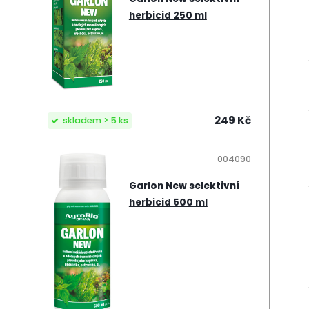
herbicid 250 ml
249 Kč
skladem > 5 ks
004090
Garlon New selektivní
herbicid 500 ml