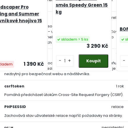
směs Speedy Green 15
funkci živého chatu.
dscaper Pro
kg
ing and Summer
__cfruid
relace
vníkové hnojivo 15
Tento soubor cookie je součástí služeb poskytovaných
BOFI
společností Cloudflare – včetně vyrovnávání zátěže, doručování
obsahu webových stránek a poskytování připojení DNS pro
skladem > 5 ks
s
provozovatele webových stránek.
3 290 Kč
_auth
1 rok
-
+
-
1 390 Kč
Zajišťuje bezpečnost procházení návštěvníků tím, že zabraňuje
kladem
padělání požadavků mezi stránkami. Tento soubor cookie je
nezbytný pro bezpečnost webu a návštěvníka.
csrftoken
1 rok
Pomáhá předcházet útokům Cross-Site Request Forgery (CSRF).
PHPSESSID
relace
Zachovává stav uživatelské relace napříč požadavky na stránky.
rc::a
persistentní