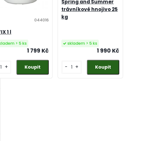
Spring and Summer
trávníkové hnojivo 25
kg
044016
X 1 l
skladem > 5 ks
kladem > 5 ks
1 990 Kč
1 799 Kč
-
+
+