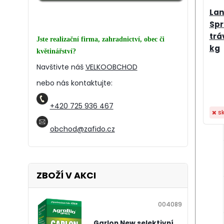
Lan
Spr
trá
Jste realizační firma, zahradnictví, obec či
kg
květinářství?
Navštivte náš
VELKOOBCHOD
nebo nás kontaktujte:
+420 725 936 467
s
obchod@zafido.cz
ZBOŽÍ V AKCI
004089
Garlon New selektivní